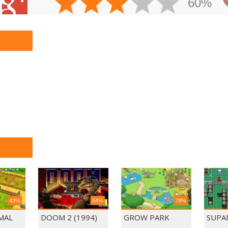
60%
43%
64%
78%
IMAL
DOOM 2 (1994)
GROW PARK
SUPA