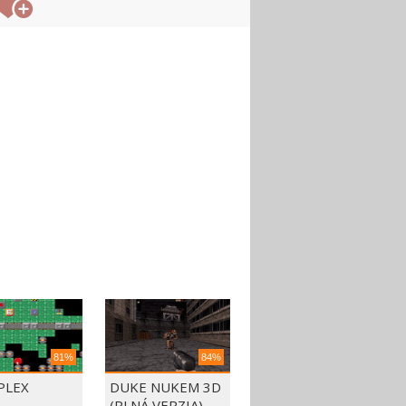
81%
84%
PLEX
DUKE NUKEM 3D
(PLNÁ VERZIA)