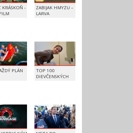
C KRÁSKOŇ -
ZABIJAK HMYZU –
FILM
LARVA
KAŽDÝ PLÁN
TOP 100
DIEVČENSKÝCH
FAILOV Z ROKU
2026