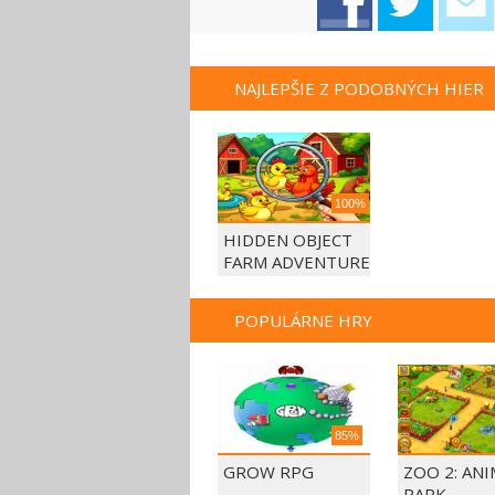
NAJLEPŠIE Z PODOBNÝCH HIER
100%
HIDDEN OBJECT
FARM ADVENTURE
POPULÁRNE HRY
85%
GROW RPG
ZOO 2: AN
PARK