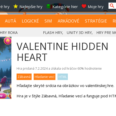
é hry
Najlepšie hry
Kategórie hier
Moje hry
AUTÁ
LOGICKÉ
SIM
ARKÁDOVÉ
STRATÉGIE
R
HRY ROKA
FLASH HRY
,
UNITY 3D HRY
,
HRY PRE M
VALENTINE HIDDEN
HEART
Hra pridaná 7.2.2024 a získala od hráčov
60%
hodnotenie
Zábavná
Hľadanie vecí
HTML
Hľadajte skryté srdcia na obrázkov vo valentínskej hre.
Hra je v štýle Zábavná, Hľadanie vecí a funguje pod HT