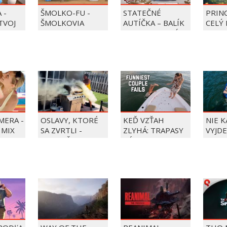
 -
ŠMOLKO-FU -
STATEČNÉ
PRIN
 TVOJ
ŠMOLKOVIA
AUTÍČKA – BALÍK
CELÝ 
PIERRE PRECLÍK
MERA -
OSLAVY, KTORÉ
KEĎ VZŤAH
NIE 
 MIX
SA ZVRTLI -
ZLYHÁ: TRAPASY
VYJDE
NAJLEPŠIE
PÁROV
TRAPASY TÝŽDŇA