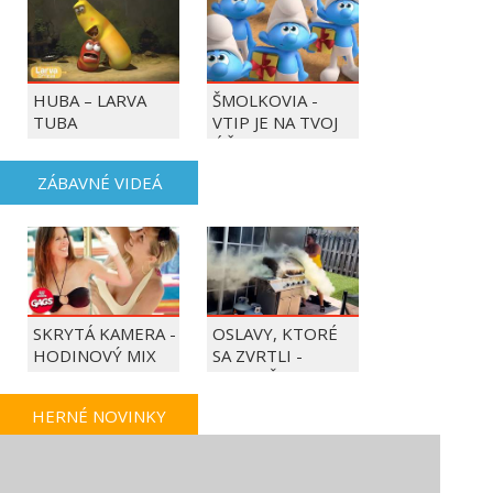
HUBA – LARVA
ŠMOLKOVIA -
TUBA
VTIP JE NA TVOJ
ÚČET
ZÁBAVNÉ VIDEÁ
SKRYTÁ KAMERA -
OSLAVY, KTORÉ
HODINOVÝ MIX
SA ZVRTLI -
NAJLEPŠIE
TRAPASY TÝŽDŇA
HERNÉ NOVINKY