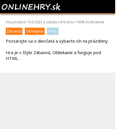
DESIGN WITH ME
Hra pridaná 19.6.2023 a získala od hráčov
100%
hodnotenie
Zábavná
Obliekanie
HTML
Postarajte sa o dievčatá a vybavte ich na prázdniny.
Hra je v štýle Zábavná, Obliekanie a funguje pod
HTML.