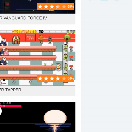
69%
R VANGUARD FORCE IV
84%
ER TAPPER