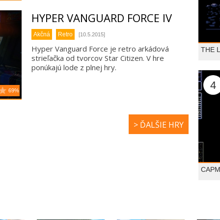
HYPER VANGUARD FORCE IV
Akčná
Retro
[10.5.2015]
Hyper Vanguard Force je retro arkádová
THE 
strieľačka od tvorcov Star Citizen. V hre
ponúkajú lode z plnej hry.
4
69%
> ĎALŠIE HRY
CAPM