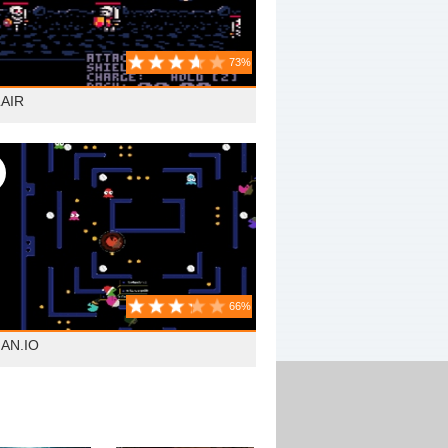
73%
LAIR
66%
AN.IO