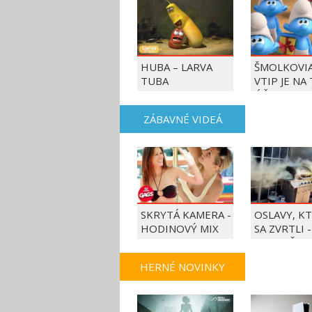
HUBA – LARVA
ŠMOLKOVIA
TUBA
VTIP JE NA
ÚČET
ZÁBAVNÉ VIDEÁ
SKRYTÁ KAMERA -
OSLAVY, K
HODINOVÝ MIX
SA ZVRTLI -
NAJLEPŠIE
TRAPASY T
HERNÉ NOVINKY