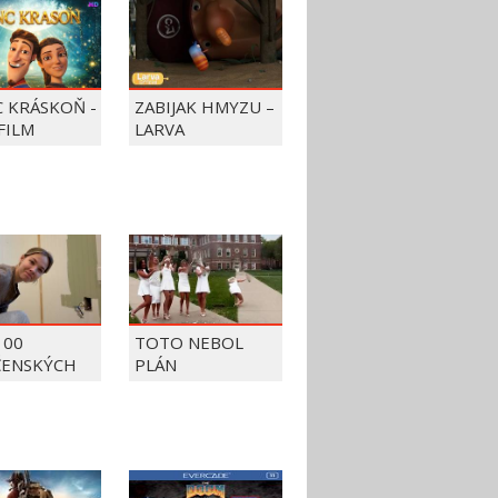
C KRÁSKOŇ -
ZABIJAK HMYZU –
FILM
LARVA
100
TOTO NEBOL
ČENSKÝCH
PLÁN
OV Z ROKU