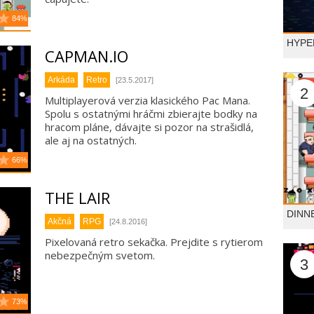
84%
HYPE
CAPMAN.IO
Arkáda
Retro
[23.5.2017]
2
Multiplayerová verzia klasického Pac Mana.
Spolu s ostatnými hráčmi zbierajte bodky na
hracom pláne, dávajte si pozor na strašidlá,
ale aj na ostatných.
66%
THE LAIR
DINN
Akčná
RPG
[24.8.2016]
Pixelovaná retro sekačka. Prejdite s rytierom
nebezpečným svetom.
3
73%