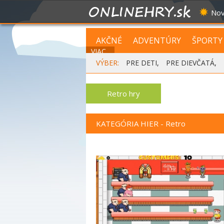
Nov
AKČNÉ
ADVENTÚRY
ŠPORTY
VIAC...
VÝBER:
PRE DETI
,
PRE DIEVČATÁ
,
Retro hry
KATEGÓRIA HIER - Retro