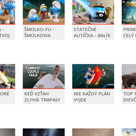
 -
ŠMOLKO-FU -
STATEČNÉ
PRIN
 TVOJ
ŠMOLKOVIA
AUTÍČKA – BALÍK
CELÝ 
PIERRE PRECLÍK
TORÉ
KEĎ VZŤAH
NIE KAŽDÝ PLÁN
TOP 
ZLYHÁ: TRAPASY
VYJDE
DIEV
PÁROV
FAIL
ÝŽDŇA
2026