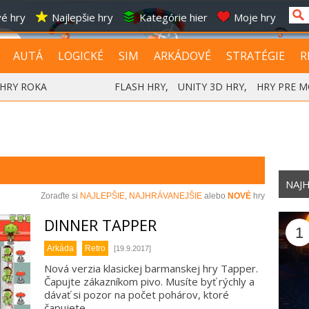
é hry
Najlepšie hry
Kategórie hier
Moje hry
AUTÁ
LOGICKÉ
SIM
ARKÁDOVÉ
STRATÉGIE
R
HRY ROKA
FLASH HRY
,
UNITY 3D HRY
,
HRY PRE M
NAJH
Zoraďte si
NAJLEPŠIE
,
NAJHRÁVANEJŠIE
alebo
NOVÉ
hry
DINNER TAPPER
1
Arkáda
Retro
[19.9.2017]
Nová verzia klasickej barmanskej hry Tapper.
Čapujte zákazníkom pivo. Musíte byť rýchly a
dávať si pozor na počet pohárov, ktoré
čapujete.