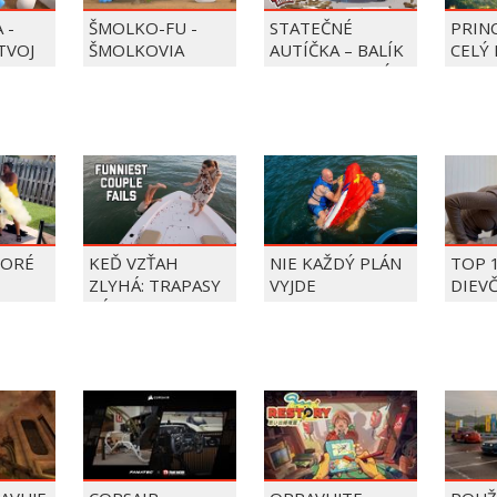
 -
ŠMOLKO-FU -
STATEČNÉ
PRIN
 TVOJ
ŠMOLKOVIA
AUTÍČKA – BALÍK
CELÝ 
PIERRE PRECLÍK
TORÉ
KEĎ VZŤAH
NIE KAŽDÝ PLÁN
TOP 
ZLYHÁ: TRAPASY
VYJDE
DIEV
PÁROV
FAIL
ÝŽDŇA
2026