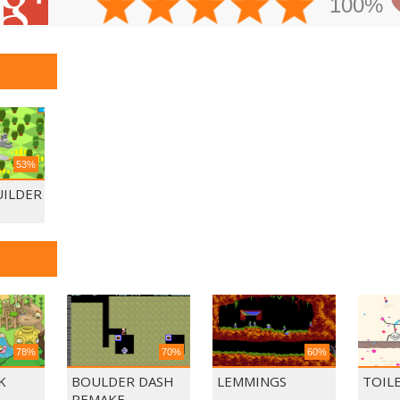
100%
53%
UILDER
78%
70%
60%
K
BOULDER DASH
LEMMINGS
TOIL
REMAKE