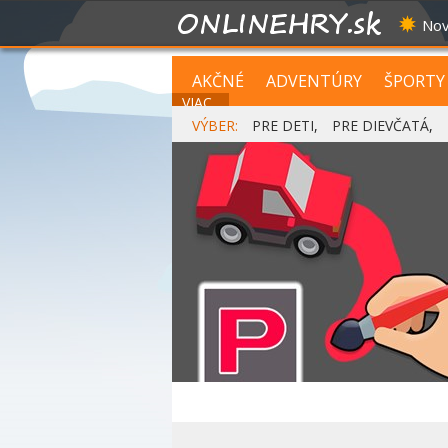
Nov
AKČNÉ
ADVENTÚRY
ŠPORTY
VIAC...
VÝBER:
PRE DETI
,
PRE DIEVČATÁ
,