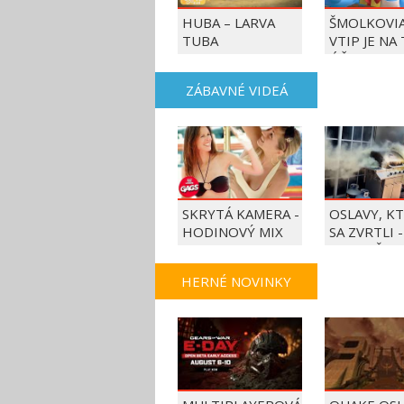
HUBA – LARVA
ŠMOLKOVIA
TUBA
VTIP JE NA
ÚČET
ZÁBAVNÉ VIDEÁ
SKRYTÁ KAMERA -
OSLAVY, K
HODINOVÝ MIX
SA ZVRTLI -
NAJLEPŠIE
TRAPASY T
HERNÉ NOVINKY