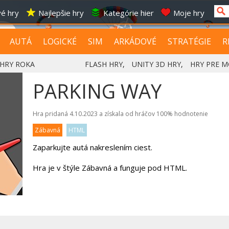
é hry
Najlepšie hry
Kategórie hier
Moje hry
AUTÁ
LOGICKÉ
SIM
ARKÁDOVÉ
STRATÉGIE
R
HRY ROKA
FLASH HRY
,
UNITY 3D HRY
,
HRY PRE M
PARKING WAY
Hra pridaná 4.10.2023 a získala od hráčov
100%
hodnotenie
Zábavná
HTML
Zaparkujte autá nakreslením ciest.
Hra je v štýle Zábavná a funguje pod HTML.