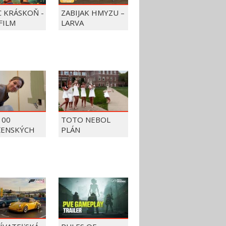
C KRÁSKOŇ -
ZABIJAK HMYZU –
FILM
LARVA
100
TOTO NEBOL
ČENSKÝCH
PLÁN
OV Z ROKU