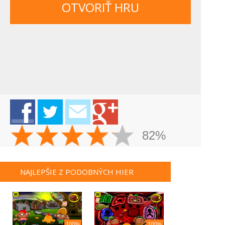
OTVORIŤ HRU
82%
NAJLEPŠIE Z PODOBNÝCH HIER
100%
100%