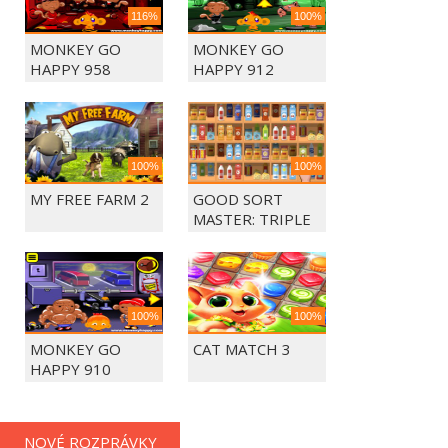
116%
100%
MONKEY GO
MONKEY GO
HAPPY 958
HAPPY 912
100%
100%
MY FREE FARM 2
GOOD SORT
MASTER: TRIPLE
MATCH
100%
100%
MONKEY GO
CAT MATCH 3
HAPPY 910
NOVÉ ROZPRÁVKY