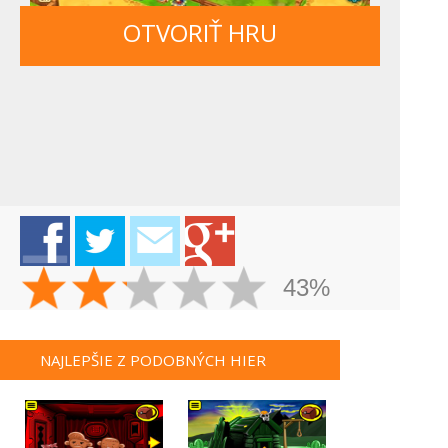
OTVORIŤ HRU
43%
NAJLEPŠIE Z PODOBNÝCH HIER