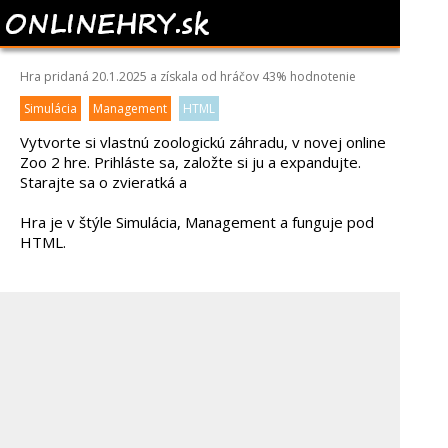
ZOO 2: ANIMAL PARK
Hra pridaná 20.1.2025 a získala od hráčov
43%
hodnotenie
Simulácia
Management
HTML
Vytvorte si vlastnú zoologickú záhradu, v novej online
Zoo 2 hre. Prihláste sa, založte si ju a expandujte.
Starajte sa o zvieratká a
Hra je v štýle Simulácia, Management a funguje pod
HTML.