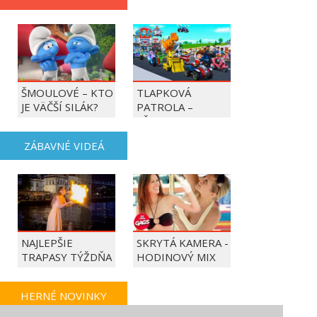
ŠMOULOVÉ – KTO
TLAPKOVÁ
JE VÄČŠÍ SILÁK?
PATROLA –
VŠETKY LABKY DO
AKCIE!
ZÁBAVNÉ VIDEÁ
NAJLEPŠIE
SKRYTÁ KAMERA -
TRAPASY TÝŽDŇA
HODINOVÝ MIX
HERNÉ NOVINKY