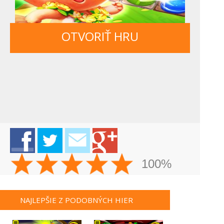
OTVORIŤ HRU
100%
NAJLEPŠIE Z PODOBNÝCH HIER