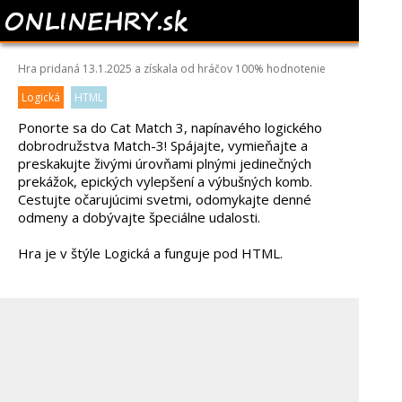
CAT MATCH 3
Hra pridaná 13.1.2025 a získala od hráčov
100%
hodnotenie
Logická
HTML
Ponorte sa do Cat Match 3, napínavého logického
dobrodružstva Match-3! Spájajte, vymieňajte a
preskakujte živými úrovňami plnými jedinečných
prekážok, epických vylepšení a výbušných komb.
Cestujte očarujúcimi svetmi, odomykajte denné
odmeny a dobývajte špeciálne udalosti.
Hra je v štýle Logická a funguje pod HTML.