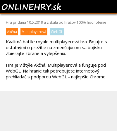
HELMET ROYALE
Hra pridaná 10.5.2019 a získala od hráčov
100%
hodnotenie
Akčná
Multiplayerová
WebGL
Kvalitná battle royale multiplayerová hra. Bojujte s
ostatnými o prežitie na zmenšujúcom sa bojisku.
Zbierajte zbrane a vylepšenia.
Hra je v štýle Akčná, Multiplayerová a funguje pod
WebGL. Na hranie tak potrebujete internetový
prehliadač s podporou WebGL - najlepšie Chrome.