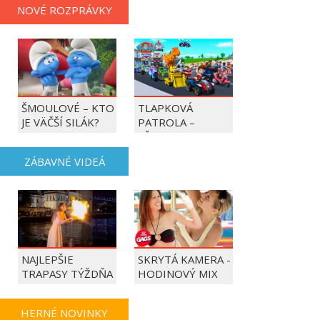
NOVÉ ROZPRÁVKY
ŠMOULOVÉ – KTO
TLAPKOVÁ
JE VÄČŠÍ SILÁK?
PATROLA –
VŠETKY LABKY DO
AKCIE!
ZÁBAVNÉ VIDEÁ
NAJLEPŠIE
SKRYTÁ KAMERA -
TRAPASY TÝŽDŇA
HODINOVÝ MIX
HERNÉ NOVINKY