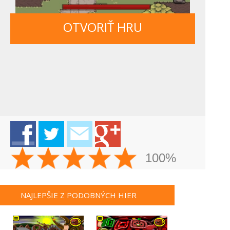
OTVORIŤ HRU
100%
NAJLEPŠIE Z PODOBNÝCH HIER