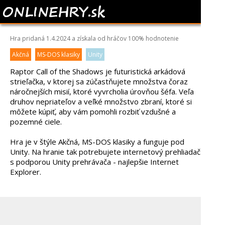
RAPTOR
Hra pridaná 1.4.2024 a získala od hráčov
100%
hodnotenie
Akčná
MS-DOS klasiky
Unity
Raptor Call of the Shadows je futuristická arkádová
strieľačka, v ktorej sa zúčastňujete množstva čoraz
náročnejších misií, ktoré vyvrcholia úrovňou šéfa. Veľa
druhov nepriateľov a veľké množstvo zbraní, ktoré si
môžete kúpiť, aby vám pomohli rozbiť vzdušné a
pozemné ciele.
Hra je v štýle Akčná, MS-DOS klasiky a funguje pod
Unity. Na hranie tak potrebujete internetový prehliadač
s podporou Unity prehrávača - najlepšie Internet
Explorer.