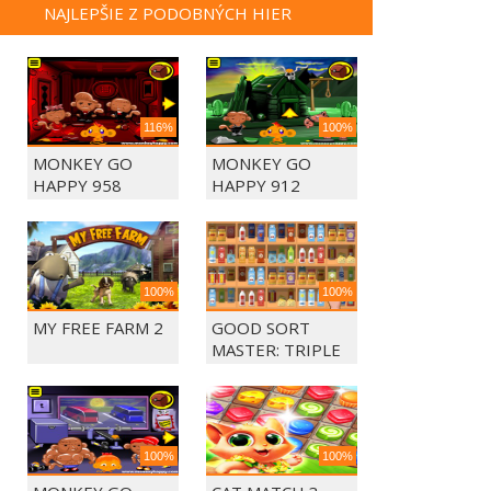
NAJLEPŠIE Z PODOBNÝCH HIER
116%
100%
MONKEY GO
MONKEY GO
HAPPY 958
HAPPY 912
100%
100%
MY FREE FARM 2
GOOD SORT
MASTER: TRIPLE
MATCH
100%
100%