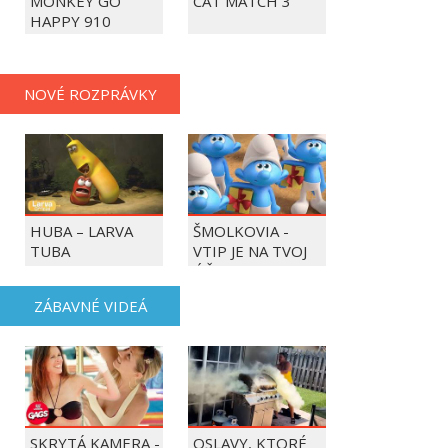
MONKEY GO
CAT MATCH 3
HAPPY 910
NOVÉ ROZPRÁVKY
HUBA – LARVA
ŠMOLKOVIA -
TUBA
VTIP JE NA TVOJ
ÚČET
ZÁBAVNÉ VIDEÁ
SKRYTÁ KAMERA -
OSLAVY, KTORÉ