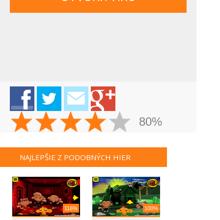
80%
NAJLEPŠIE Z PODOBNÝCH HIER
116%
100%