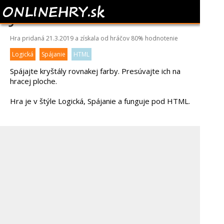
JEWEL BUBLES
Hra pridaná 21.3.2019 a získala od hráčov
80%
hodnotenie
Logická
Spájanie
HTML
Spájajte kryštály rovnakej farby. Presúvajte ich na
hracej ploche.
Hra je v štýle Logická, Spájanie a funguje pod HTML.