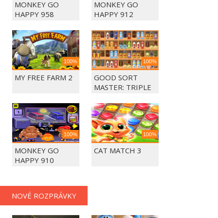
MONKEY GO
MONKEY GO
HAPPY 958
HAPPY 912
100%
100%
MY FREE FARM 2
GOOD SORT
MASTER: TRIPLE
MATCH
100%
100%
MONKEY GO
CAT MATCH 3
HAPPY 910
NOVÉ ROZPRÁVKY