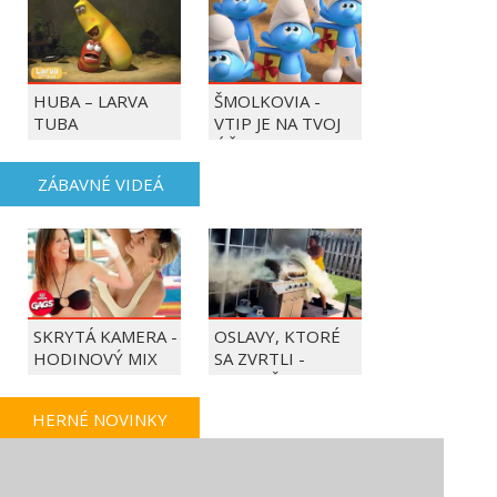
HUBA – LARVA
ŠMOLKOVIA -
TUBA
VTIP JE NA TVOJ
ÚČET
ZÁBAVNÉ VIDEÁ
SKRYTÁ KAMERA -
OSLAVY, KTORÉ
HODINOVÝ MIX
SA ZVRTLI -
NAJLEPŠIE
TRAPASY TÝŽDŇA
HERNÉ NOVINKY