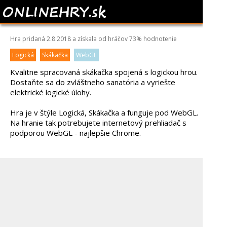
WIRED
Hra pridaná 2.8.2018 a získala od hráčov
73%
hodnotenie
Logická
Skákačka
WebGL
Kvalitne spracovaná skákačka spojená s logickou hrou.
Dostaňte sa do zvláštneho sanatória a vyriešte
elektrické logické úlohy.
Hra je v štýle Logická, Skákačka a funguje pod WebGL.
Na hranie tak potrebujete internetový prehliadač s
podporou WebGL - najlepšie Chrome.