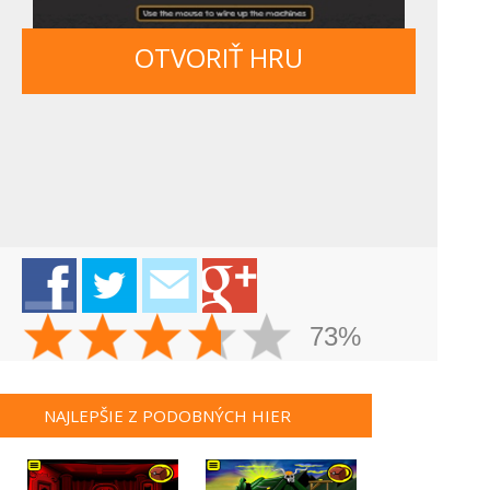
OTVORIŤ HRU
73%
NAJLEPŠIE Z PODOBNÝCH HIER