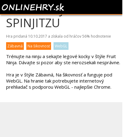
LEGO NINJAGO
SPINJITZU
Hra pridaná 10.10.2017 a získala od hráčov
56%
hodnotenie
Zábavná
Na šikovnosť
WebGL
Trénujte na ninju a sekajte legové kocky v štýle Fruit
Ninja. Dávajte si pozor aby ste nerozsekali nesprávne.
Hra je v štýle Zábavná, Na šikovnosť a funguje pod
WebGL. Na hranie tak potrebujete internetový
prehliadač s podporou WebGL - najlepšie Chrome.