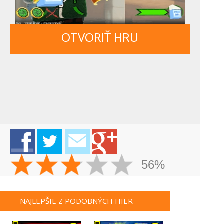
OTVORIŤ HRU
56%
NAJLEPŠIE Z PODOBNÝCH HIER