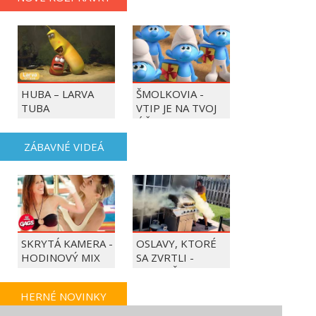
HUBA – LARVA
ŠMOLKOVIA -
TUBA
VTIP JE NA TVOJ
ÚČET
ZÁBAVNÉ VIDEÁ
SKRYTÁ KAMERA -
OSLAVY, KTORÉ
HODINOVÝ MIX
SA ZVRTLI -
NAJLEPŠIE
TRAPASY TÝŽDŇA
HERNÉ NOVINKY