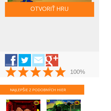
OTVORIŤ HRU
100%
NAJLEPŠIE Z PODOBNÝCH HIER