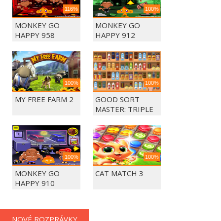
116%
100%
MONKEY GO
MONKEY GO
HAPPY 958
HAPPY 912
100%
100%
MY FREE FARM 2
GOOD SORT
MASTER: TRIPLE
MATCH
100%
100%
MONKEY GO
CAT MATCH 3
HAPPY 910
NOVÉ ROZPRÁVKY