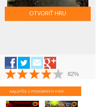
OTVORIŤ HRU
82%
NAJLEPŠIE Z PODOBNÝCH HIER