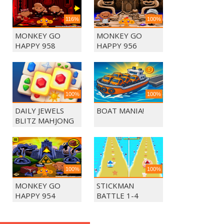
116%
100%
MONKEY GO
MONKEY GO
HAPPY 958
HAPPY 956
100%
100%
DAILY JEWELS
BOAT MANIA!
BLITZ MAHJONG
100%
100%
MONKEY GO
STICKMAN
HAPPY 954
BATTLE 1-4
PLAYERS