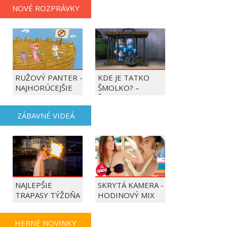
NOVÉ ROZPRÁVKY
RUŽOVÝ PANTER -
KDE JE TATKO
NAJHORÚCEJŠIE
ŠMOLKO? –
OBDOBIE ROKA
ŠMOLKOVIA
ZÁBAVNÉ VIDEÁ
NAJLEPŠIE
SKRYTÁ KAMERA -
TRAPASY TÝŽDŇA
HODINOVÝ MIX
HERNÉ NOVINKY