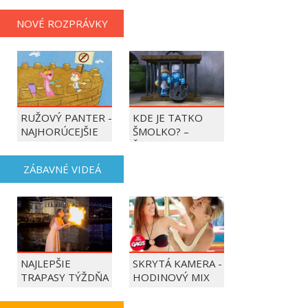
NOVÉ ROZPRÁVKY
RUŽOVÝ PANTER -
KDE JE TATKO
NAJHORÚCEJŠIE
ŠMOLKO? –
OBDOBIE ROKA
ŠMOLKOVIA
ZÁBAVNÉ VIDEÁ
NAJLEPŠIE
SKRYTÁ KAMERA -
TRAPASY TÝŽDŇA
HODINOVÝ MIX