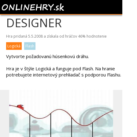
ROLLERCOASTER
DESIGNER
Hra pridaná 5.5.2008 a získala od hráčov
46%
hodnotenie
Logická
Flash
Vytvorte požadovanú húsenkovú dráhu.
Hra je v štýle Logická a funguje pod Flash. Na hranie
potrebujete internetový prehliadač s podporou Flashu.