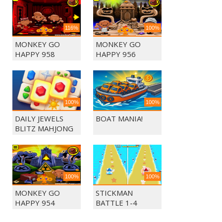
116%
100%
MONKEY GO
MONKEY GO
HAPPY 958
HAPPY 956
100%
100%
DAILY JEWELS
BOAT MANIA!
BLITZ MAHJONG
100%
100%
MONKEY GO
STICKMAN
HAPPY 954
BATTLE 1-4
PLAYERS