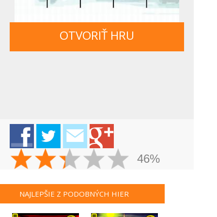
OTVORIŤ HRU
46%
NAJLEPŠIE Z PODOBNÝCH HIER