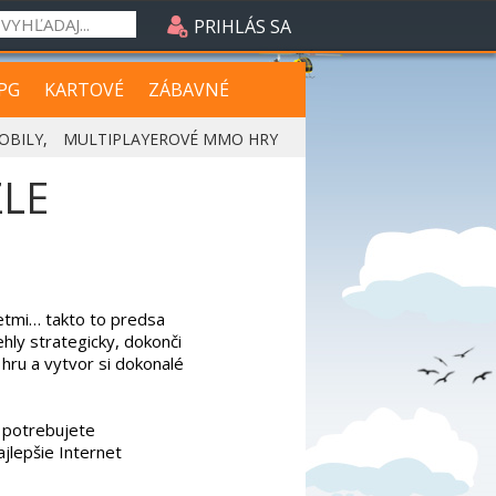
PRIHLÁS SA
PG
KARTOVÉ
ZÁBAVNÉ
OBILY
,
MULTIPLAYEROVÉ MMO HRY
LE
etmi… takto to predsa
hly strategicky, dokonči
 hru a vytvor si dokonalé
k potrebujete
jlepšie Internet