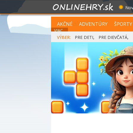
Nov
AKČNÉ
ADVENTÚRY
ŠPORTY
VIAC...
VÝBER:
PRE DETI
,
PRE DIEVČATÁ
,