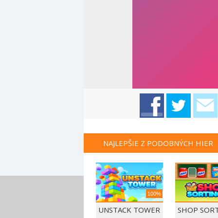
NAJLEPŠIE Z PODOBNÝCH HIER
100%
UNSTACK TOWER
SHOP SORT