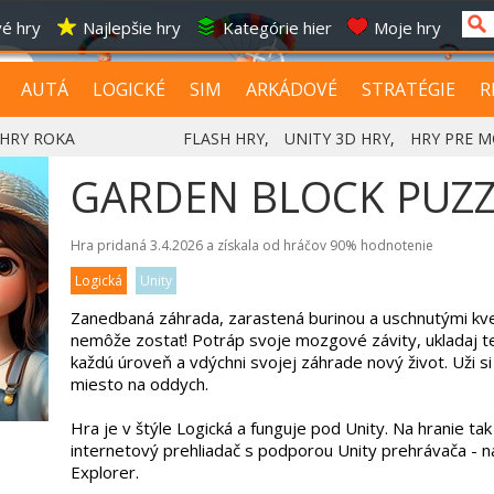
é hry
Najlepšie hry
Kategórie hier
Moje hry
AUTÁ
LOGICKÉ
SIM
ARKÁDOVÉ
STRATÉGIE
R
HRY ROKA
FLASH HRY
,
UNITY 3D HRY
,
HRY PRE M
GARDEN BLOCK PUZZ
Hra pridaná 3.4.2026 a získala od hráčov
90%
hodnotenie
Logická
Unity
Zanedbaná záhrada, zarastená burinou a uschnutými kv
nemôže zostať! Potráp svoje mozgové závity, ukladaj te
každú úroveň a vdýchni svojej záhrade nový život. Uži si
miesto na oddych.
Hra je v štýle Logická a funguje pod Unity. Na hranie ta
internetový prehliadač s podporou Unity prehrávača - na
Explorer.