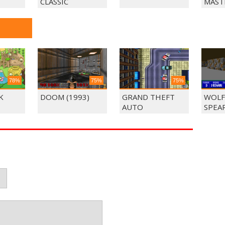
CLASSIC
MAST
MAT
78%
75%
75%
K
DOOM (1993)
GRAND THEFT
WOLF
AUTO
SPEA
DEST