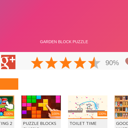
90%
100%
100%
100%
ING 2
PUZZLE BLOCKS
TOILET TIME
GOOD