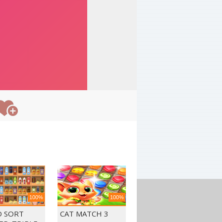
100%
100%
 SORT
CAT MATCH 3