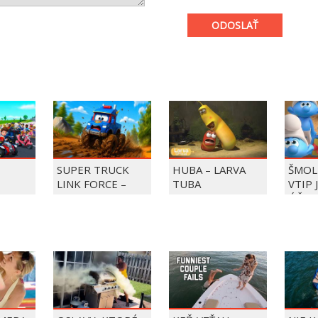
ODOSLAŤ
SUPER TRUCK
HUBA – LARVA
ŠMOL
LINK FORCE –
TUBA
VTIP 
BKY DO
SUPER TRUCK
ÚČET
ZACHRAŇUJE DEŇ
ZMRZLINY!