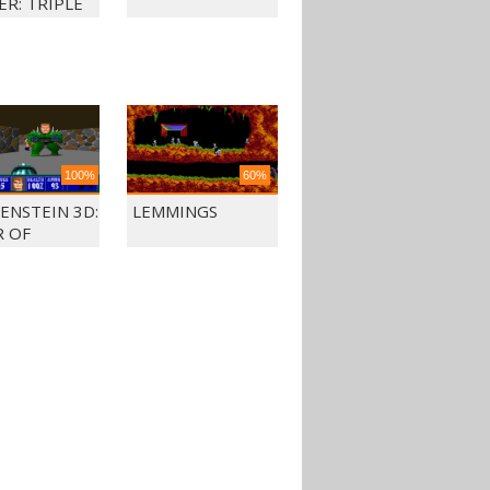
ER: TRIPLE
CH
100%
60%
ENSTEIN 3D:
LEMMINGS
R OF
INY