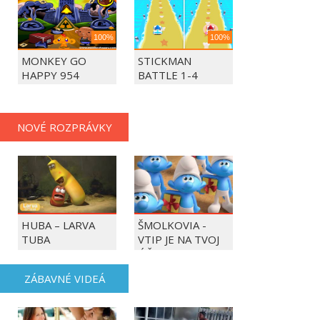
100%
100%
MONKEY GO
STICKMAN
HAPPY 954
BATTLE 1-4
PLAYERS
NOVÉ ROZPRÁVKY
HUBA – LARVA
ŠMOLKOVIA -
TUBA
VTIP JE NA TVOJ
ÚČET
ZÁBAVNÉ VIDEÁ