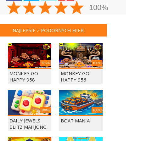
100%
NAJLEPŠIE Z PODOBNÝCH HIER
116%
100%
MONKEY GO
MONKEY GO
HAPPY 958
HAPPY 956
100%
100%
DAILY JEWELS
BOAT MANIA!
BLITZ MAHJONG