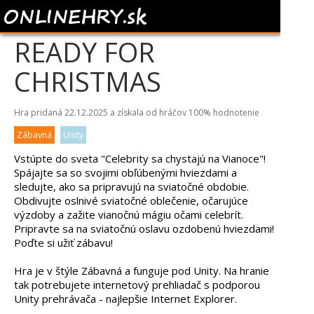
CELEBRITIES GET
READY FOR
CHRISTMAS
Hra pridaná 22.12.2025 a získala od hráčov
100%
hodnotenie
Zábavná
Unity
Vstúpte do sveta "Celebrity sa chystajú na Vianoce"!
Spájajte sa so svojimi obľúbenými hviezdami a
sledujte, ako sa pripravujú na sviatočné obdobie.
Obdivujte oslnivé sviatočné oblečenie, očarujúce
výzdoby a zažite vianočnú mágiu očami celebrít.
Pripravte sa na sviatočnú oslavu ozdobenú hviezdami!
Poďte si užiť zábavu!
Hra je v štýle Zábavná a funguje pod Unity. Na hranie
tak potrebujete internetový prehliadač s podporou
Unity prehrávača - najlepšie Internet Explorer.