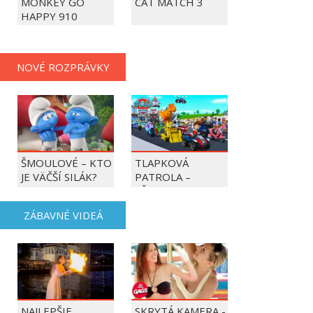
MONKEY GO
CAT MATCH 3
HAPPY 910
NOVÉ ROZPRÁVKY
ŠMOULOVÉ – KTO
TLAPKOVÁ
JE VÄČŠÍ SILÁK?
PATROLA –
VŠETKY LABKY DO
AKCIE!
ZÁBAVNÉ VIDEÁ
NAJLEPŠIE
SKRYTÁ KAMERA -