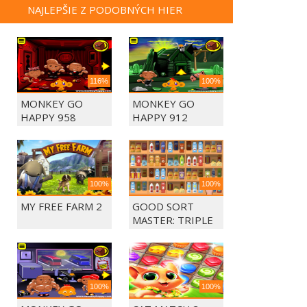
NAJLEPŠIE Z PODOBNÝCH HIER
116%
100%
MONKEY GO
MONKEY GO
HAPPY 958
HAPPY 912
100%
100%
MY FREE FARM 2
GOOD SORT
MASTER: TRIPLE
MATCH
100%
100%