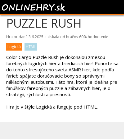
COLOR CARGO
PUZZLE RUSH
Hra pridaná 3.6.2025 a získala od hráčov
60%
hodnotenie
Logická
HTML
Color Cargo Puzzle Rush je dokonalou zmesou
farebných logických hier a triediacich hier! Ponorte sa
do tohto stresujúceho sveta ASMR hier, kde podľa
farieb spájate doručovacie boxy so správnymi
nákladnými autobusmi. Táto hra, ktorá je ideálna pre
fanúšikov farebných puzzle a zábavných hier, je o
stratégii, rýchlosti a presnosti.
Hra je v štýle Logická a funguje pod HTML.