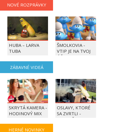
NOVÉ ROZPRÁVKY
HUBA – LARVA
ŠMOLKOVIA -
TUBA
VTIP JE NA TVOJ
ÚČET
ZÁBAVNÉ VIDEÁ
SKRYTÁ KAMERA -
OSLAVY, KTORÉ
HODINOVÝ MIX
SA ZVRTLI -
NAJLEPŠIE
TRAPASY TÝŽDŇA
HERNÉ NOVINKY