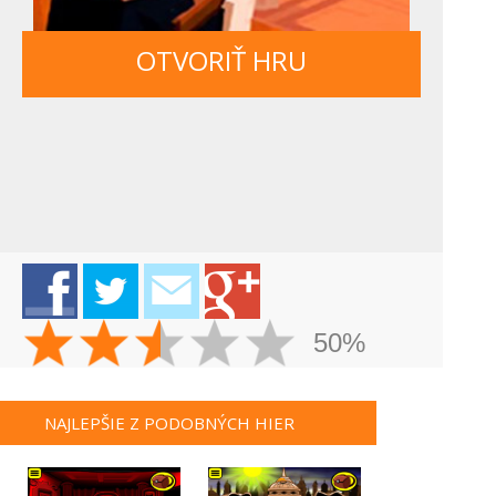
OTVORIŤ HRU
50%
NAJLEPŠIE Z PODOBNÝCH HIER