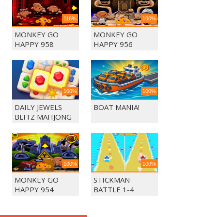
116%
100%
MONKEY GO
MONKEY GO
HAPPY 958
HAPPY 956
100%
100%
DAILY JEWELS
BOAT MANIA!
BLITZ MAHJONG
100%
100%
MONKEY GO
STICKMAN
HAPPY 954
BATTLE 1-4
PLAYERS