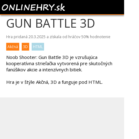
NOOB SHOOTER:
GUN BATTLE 3D
Hra pridaná 20.3.2025 a získala od hráčov
50%
hodnotenie
Akčná
3D
HTML
Noob Shooter: Gun Battle 3D je vzrušujúca
kooperatívna strieľačka vytvorená pre skutočných
fanúšikov akcie a intenzívnych bitiek.
Hra je v štýle Akčná, 3D a funguje pod HTML.