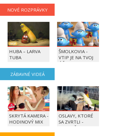
NOVÉ ROZPRÁVKY
HUBA – LARVA
ŠMOLKOVIA -
TUBA
VTIP JE NA TVOJ
ÚČET
ZÁBAVNÉ VIDEÁ
SKRYTÁ KAMERA -
OSLAVY, KTORÉ
HODINOVÝ MIX
SA ZVRTLI -
NAJLEPŠIE
TRAPASY TÝŽDŇA