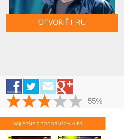
OTVORIŤ HRU
55%
NAJLEPŠIE Z PODOBNÝCH HIER