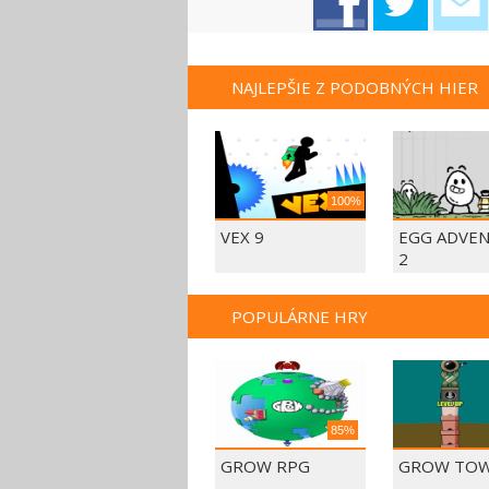
NAJLEPŠIE Z PODOBNÝCH HIER
100%
VEX 9
EGG ADVE
2
POPULÁRNE HRY
85%
GROW RPG
GROW TO