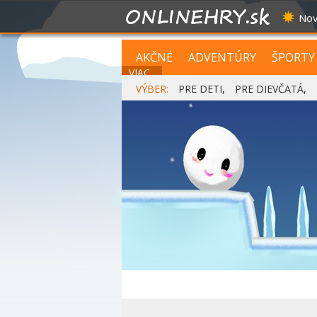
Nov
AKČNÉ
ADVENTÚRY
ŠPORTY
VIAC...
VÝBER:
PRE DETI
,
PRE DIEVČATÁ
,