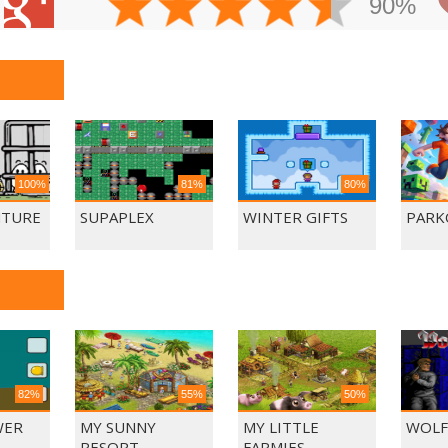
90%
100%
81%
80%
NTURE
SUPAPLEX
WINTER GIFTS
PARK
82%
55%
50%
WER
MY SUNNY
MY LITTLE
WOLF
RESORT
FARMIES