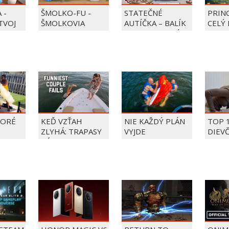
 -
ŠMOLKO-FU -
STATEČNÉ
PRIN
 TVOJ
ŠMOLKOVIA
AUTÍČKA – BALÍK
CELÝ 
PIERRE PRECLÍK
TORÉ
KEĎ VZŤAH
NIE KAŽDÝ PLÁN
TOP 
ZLYHÁ: TRAPASY
VYJDE
DIEV
PÁROV
FAIL
ÝŽDŇA
2026