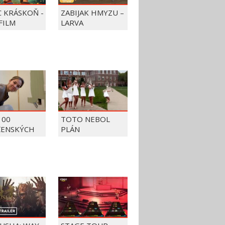
C KRÁSKOŇ -
ZABIJAK HMYZU –
FILM
LARVA
100
TOTO NEBOL
ČENSKÝCH
PLÁN
OV Z ROKU