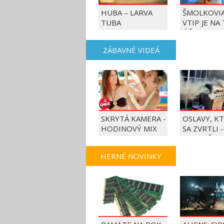
HUBA – LARVA
ŠMOLKOVIA
TUBA
VTIP JE NA
ÚČET
ZÁBAVNÉ VIDEÁ
SKRYTÁ KAMERA -
OSLAVY, K
HODINOVÝ MIX
SA ZVRTLI -
NAJLEPŠIE
TRAPASY T
HERNÉ NOVINKY