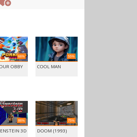
66%
55%
OUR OBBY
COOL MAN
86%
75%
ENSTEIN 3D
DOOM (1993)