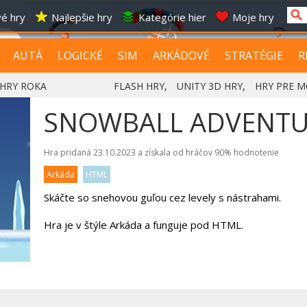
é hry
Najlepšie hry
Kategórie hier
Moje hry
AUTÁ
LOGICKÉ
SIM
ARKÁDOVÉ
STRATÉGIE
R
HRY ROKA
FLASH HRY
,
UNITY 3D HRY
,
HRY PRE M
SNOWBALL ADVENTU
Hra pridaná 23.10.2023 a získala od hráčov
90%
hodnotenie
Arkáda
HTML
Skáčte so snehovou guľou cez levely s nástrahami.
Hra je v štýle Arkáda a funguje pod HTML.