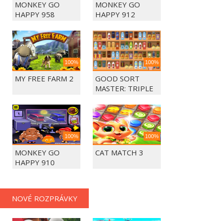
MONKEY GO
MONKEY GO
HAPPY 958
HAPPY 912
100%
100%
MY FREE FARM 2
GOOD SORT
MASTER: TRIPLE
MATCH
100%
100%
MONKEY GO
CAT MATCH 3
HAPPY 910
NOVÉ ROZPRÁVKY