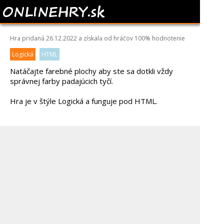
COLOR POLY
Hra pridaná 26.12.2022 a získala od hráčov
100%
hodnotenie
Logická
HTML
Natáčajte farebné plochy aby ste sa dotkli vždy
správnej farby padajúcich tyčí.
Hra je v štýle Logická a funguje pod HTML.