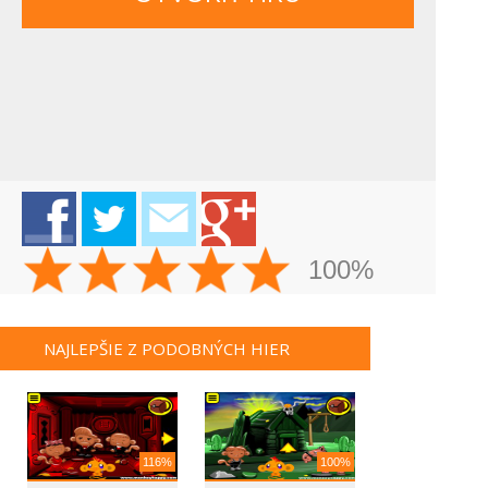
100%
NAJLEPŠIE Z PODOBNÝCH HIER
116%
100%