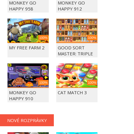
MONKEY GO
MONKEY GO
HAPPY 958
HAPPY 912
100%
100%
MY FREE FARM 2
GOOD SORT
MASTER: TRIPLE
MATCH
100%
100%
MONKEY GO
CAT MATCH 3
HAPPY 910
NOVÉ ROZPRÁVKY