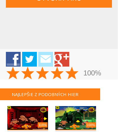
100%
NAJLEPŠIE Z PODOBNÝCH HIER
116%
100%