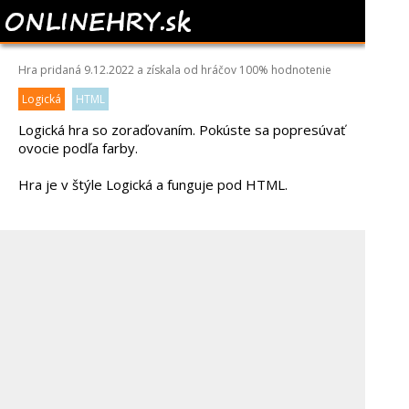
SORT FRUITS
Hra pridaná 9.12.2022 a získala od hráčov
100%
hodnotenie
Logická
HTML
Logická hra so zoraďovaním. Pokúste sa popresúvať
ovocie podľa farby.
Hra je v štýle Logická a funguje pod HTML.