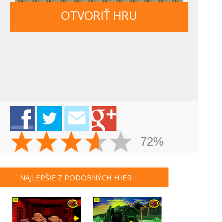
OTVORIŤ HRU
72%
NAJLEPŠIE Z PODOBNÝCH HIER