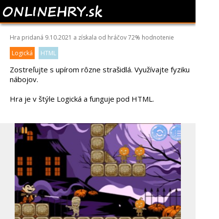
MR. DRACULA
Hra pridaná 9.10.2021 a získala od hráčov
72%
hodnotenie
Logická
HTML
Zostreľujte s upírom rôzne strašidlá. Využívajte fyziku
nábojov.
Hra je v štýle Logická a funguje pod HTML.