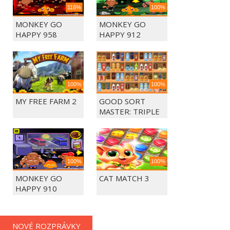
116%
100%
MONKEY GO
MONKEY GO
HAPPY 958
HAPPY 912
100%
100%
MY FREE FARM 2
GOOD SORT
MASTER: TRIPLE
MATCH
100%
100%
MONKEY GO
CAT MATCH 3
HAPPY 910
NOVÉ ROZPRÁVKY