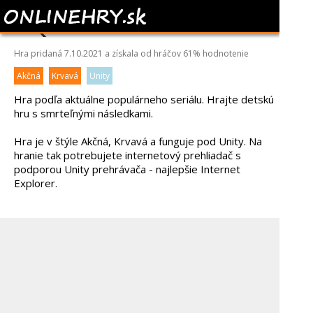
SQUID GAME
Hra pridaná 7.10.2021 a získala od hráčov
61%
hodnotenie
Akčná
Krvavá
Unity
Hra podľa aktuálne populárneho seriálu. Hrajte detskú
hru s smrteľnými následkami.
Hra je v štýle Akčná, Krvavá a funguje pod Unity. Na
hranie tak potrebujete internetový prehliadač s
podporou Unity prehrávača - najlepšie Internet
Explorer.