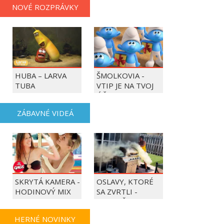
NOVÉ ROZPRÁVKY
HUBA – LARVA
ŠMOLKOVIA -
TUBA
VTIP JE NA TVOJ
ÚČET
ZÁBAVNÉ VIDEÁ
SKRYTÁ KAMERA -
OSLAVY, KTORÉ
HODINOVÝ MIX
SA ZVRTLI -
NAJLEPŠIE
TRAPASY TÝŽDŇA
HERNÉ NOVINKY