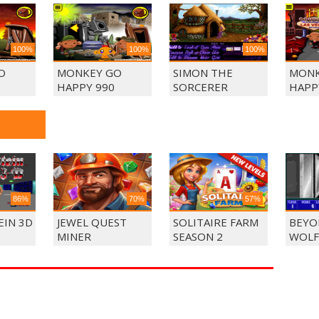
100%
100%
100%
O
MONKEY GO
SIMON THE
MONK
HAPPY 990
SORCERER
HAPP
86%
70%
57%
IN 3D
JEWEL QUEST
SOLITAIRE FARM
BEYO
MINER
SEASON 2
WOLF