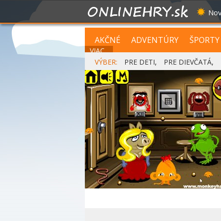
Nov
AKČNÉ
ADVENTÚRY
ŠPORTY
VIAC...
VÝBER:
PRE DETI
,
PRE DIEVČATÁ
,