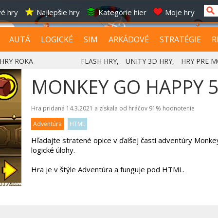
é hry
Najlepšie hry
Kategórie hier
Moje hry
AUTÁ
LOGICKÉ
SIM
ARKÁDOVÉ
STRATÉGIE
R
HRY ROKA
FLASH HRY
,
UNITY 3D HRY
,
HRY PRE M
MONKEY GO HAPPY 
Hra pridaná 14.3.2021 a získala od hráčov
91%
hodnotenie
Adventúra
HTML
Hľadajte stratené opice v ďalšej časti adventúry Monk
logické úlohy.
Hra je v štýle Adventúra a funguje pod HTML.