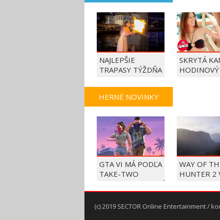
NAJLEPŠIE
SKRYTÁ KA
TRAPASY TÝŽDŇA
HODINOVÝ
HERNÉ NOVINKY
GTA VI MÁ PODĽA
WAY OF TH
TAKE-TWO
HUNTER 2 
BEZPRECEDENTNÉ
V SEPTEMB
PREDOBJEDNÁVKY
PC A KONZ
(c) 2019 SECTOR Online Entertainment / ko