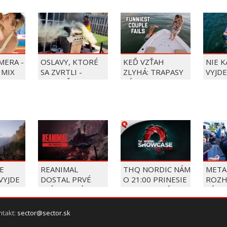
MERA -
OSLAVY, KTORÉ
KEĎ VZŤAH
NIE 
 MIX
SA ZVRTLI -
ZLYHÁ: TRAPASY
VYJDE
NAJLEPŠIE
PÁROV
TRAPASY TÝŽDŇA
E
REANIMAL
THQ NORDIC NÁM
META
VYJDE
DOSTAL PRVÉ
O 21:00 PRINESIE
ROZH
RI NA
PRÍBEHOVÉ DLC
SVOJU VEĽKÚ
SÚDU
OLÁCH
THE PRISONER
LETNÚ
ZAPL
PREZENTÁCIU
POKU
ntakt:
sector@sector.sk
MILI