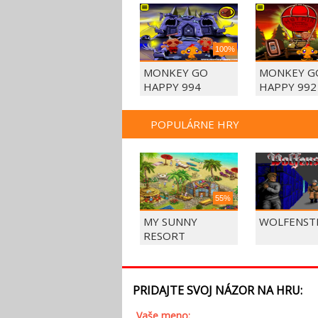
100%
MONKEY GO
MONKEY G
HAPPY 994
HAPPY 992
POPULÁRNE HRY
55%
MY SUNNY
WOLFENSTE
RESORT
PRIDAJTE SVOJ NÁZOR NA HRU:
Vaše meno: