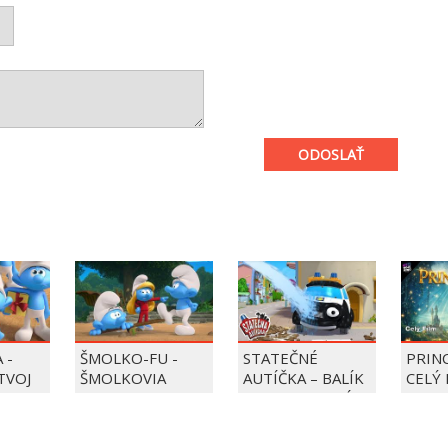
ODOSLAŤ
 -
ŠMOLKO-FU -
STATEČNÉ
PRIN
 TVOJ
ŠMOLKOVIA
AUTÍČKA – BALÍK
CELÝ 
PIERRE PRECLÍK