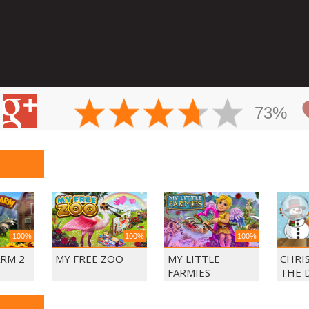
73%
100%
100%
100%
ARM 2
MY FREE ZOO
MY LITTLE
CHRI
FARMIES
THE 