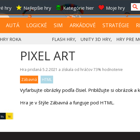
é hry
Najlepšie hry
Kategórie hier
Moje hry
AUTÁ
LOGICKÉ
SIM
ARKÁDOVÉ
STRATÉGIE
R
HRY ROKA
FLASH HRY
,
UNITY 3D HRY
,
HRY PRE M
PIXEL ART
Hra pridaná 5.2.2021 a získala od hráčov
73%
hodnotenie
Zábavná
HTML
Vyfarbujte obrázky podľa čísiel. Približujte si obrázok a 
Hra je v štýle Zábavná a funguje pod HTML.