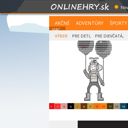
Nov
AKČNÉ
ADVENTÚRY
ŠPORTY
VIAC...
VÝBER:
PRE DETI
,
PRE DIEVČATÁ
,