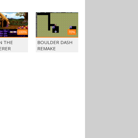
100%
70%
N THE
BOULDER DASH
ERER
REMAKE