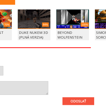
70%
84%
100%
ST
DUKE NUKEM 3D
BEYOND
SIMO
(PLNÁ VERZIA)
WOLFENSTEIN
SORC
ODOSLAŤ