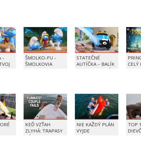
 -
ŠMOLKO-FU -
STATEČNÉ
PRIN
 TVOJ
ŠMOLKOVIA
AUTÍČKA – BALÍK
CELÝ 
PIERRE PRECLÍK
TORÉ
KEĎ VZŤAH
NIE KAŽDÝ PLÁN
TOP 
ZLYHÁ: TRAPASY
VYJDE
DIEV
PÁROV
FAIL