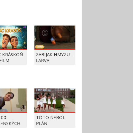
C KRÁSKOŇ -
ZABIJAK HMYZU –
FILM
LARVA
100
TOTO NEBOL
ČENSKÝCH
PLÁN
OV Z ROKU