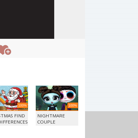
100%
100%
STMAS FIND
NIGHTMARE
DIFFERENCES
COUPLE
HALLOWEEN
PARTY