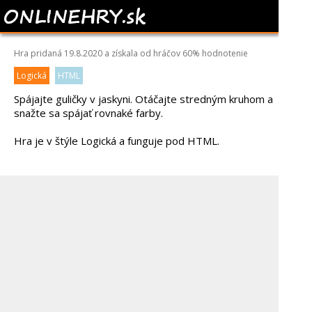
BUBBLE CAVE
Hra pridaná 19.8.2020 a získala od hráčov
60%
hodnotenie
Logická
HTML
Spájajte guličky v jaskyni. Otáčajte stredným kruhom a
snažte sa spájať rovnaké farby.
Hra je v štýle Logická a funguje pod HTML.