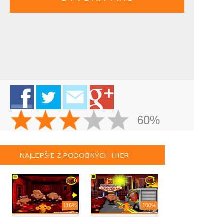
60%
NAJLEPŠIE Z PODOBNÝCH HIER
116%
100%