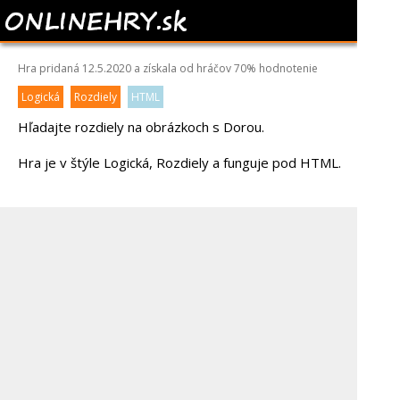
DORA - ROZDIELY
Hra pridaná 12.5.2020 a získala od hráčov
70%
hodnotenie
Logická
Rozdiely
HTML
Hľadajte rozdiely na obrázkoch s Dorou.
Hra je v štýle Logická, Rozdiely a funguje pod HTML.