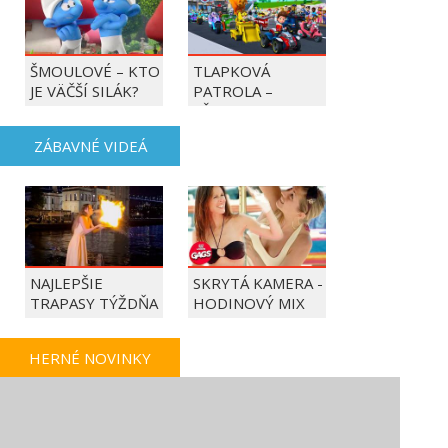
ŠMOULOVÉ – KTO
TLAPKOVÁ
JE VÄČŠÍ SILÁK?
PATROLA –
VŠETKY LABKY DO
AKCIE!
ZÁBAVNÉ VIDEÁ
NAJLEPŠIE
SKRYTÁ KAMERA -
TRAPASY TÝŽDŇA
HODINOVÝ MIX
HERNÉ NOVINKY