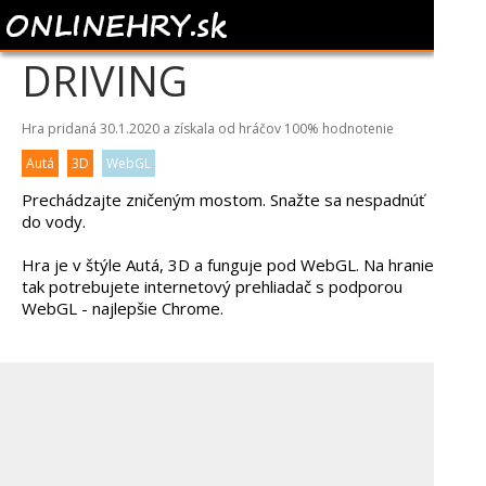
BROKEN BRIDGE CAR
DRIVING
Hra pridaná 30.1.2020 a získala od hráčov
100%
hodnotenie
Autá
3D
WebGL
Prechádzajte zničeným mostom. Snažte sa nespadnúť
do vody.
Hra je v štýle Autá, 3D a funguje pod WebGL. Na hranie
tak potrebujete internetový prehliadač s podporou
WebGL - najlepšie Chrome.