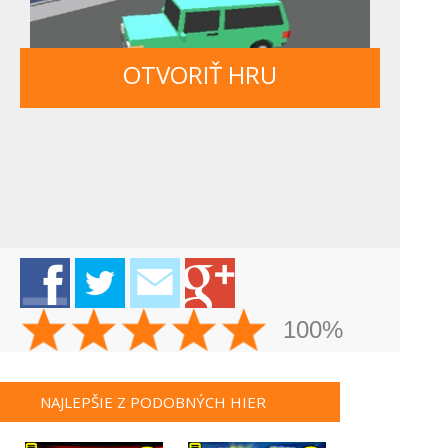
OTVORIŤ HRU
100%
NAJLEPŠIE Z PODOBNÝCH HIER