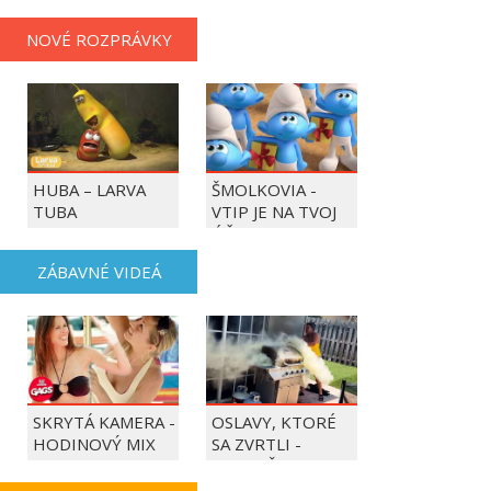
NOVÉ ROZPRÁVKY
HUBA – LARVA
ŠMOLKOVIA -
TUBA
VTIP JE NA TVOJ
ÚČET
ZÁBAVNÉ VIDEÁ
SKRYTÁ KAMERA -
OSLAVY, KTORÉ
HODINOVÝ MIX
SA ZVRTLI -
NAJLEPŠIE
TRAPASY TÝŽDŇA