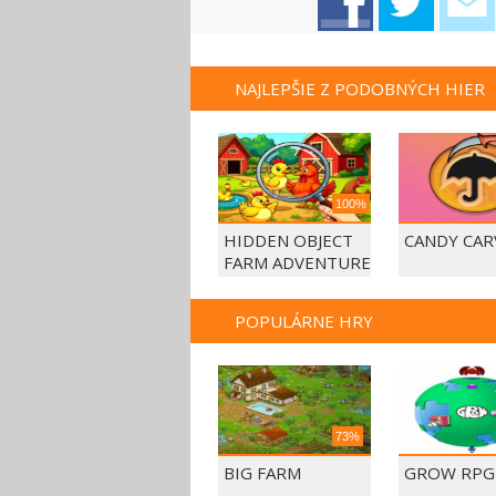
NAJLEPŠIE Z PODOBNÝCH HIER
100%
HIDDEN OBJECT
CANDY CAR
FARM ADVENTURE
POPULÁRNE HRY
73%
BIG FARM
GROW RPG