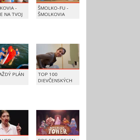
KOVIA -
ŠMOLKO-FU -
JE NA TVOJ
ŠMOLKOVIA
KAŽDÝ PLÁN
TOP 100
DIEVČENSKÝCH
FAILOV Z ROKU
2026