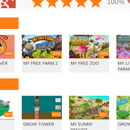
100%
100%
100%
100%
VER
MY FREE FARM 2
MY FREE ZOO
MY L
FARM
85%
82%
55%
GROW TOWER
MY SUNNY
GROW
RESORT