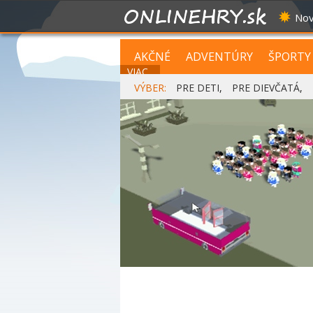
Nov
AKČNÉ
ADVENTÚRY
ŠPORTY
VIAC...
VÝBER:
PRE DETI
,
PRE DIEVČATÁ
,