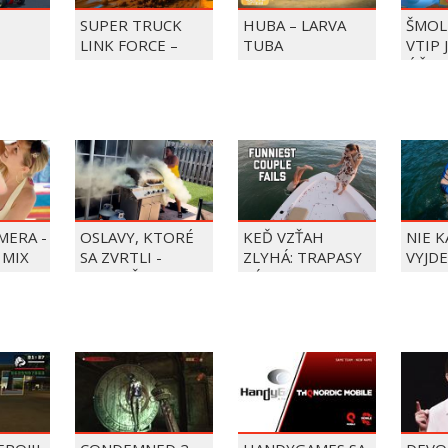
SUPER TRUCK
HUBA – LARVA
ŠMOL
LINK FORCE –
TUBA
VTIP 
BKY DO
SUPER TRUCK
ÚČET
ZACHRAŇUJE DEŇ
ZMRZLINY!
MERA -
OSLAVY, KTORÉ
KEĎ VZŤAH
NIE 
 MIX
SA ZVRTLI -
ZLYHÁ: TRAPASY
VYJDE
NAJLEPŠIE
PÁROV
TRAPASY TÝŽDŇA