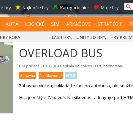
é hry
Najlepšie hry
Kategórie hier
Moje hry
AUTÁ
LOGICKÉ
SIM
ARKÁDOVÉ
STRATÉGIE
R
HRY ROKA
FLASH HRY
,
UNITY 3D HRY
,
HRY PRE M
OVERLOAD BUS
Hra pridaná 31.10.2019 a získala od hráčov
100%
hodnotenie
Zábavná
Na šikovnosť
HTML
Zábavná minihra, nakladajte ľudí do autobusu, ale snažte
Hra je v štýle Zábavná, Na šikovnosť a funguje pod HTM