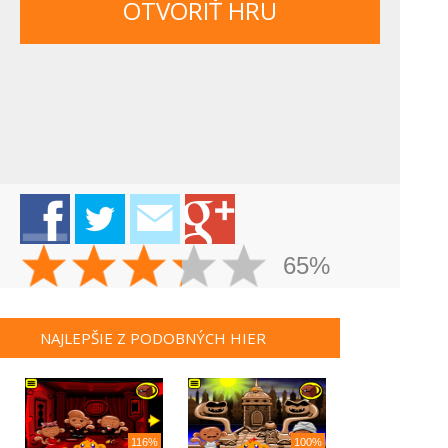
OTVORIŤ HRU
65%
NAJLEPŠIE Z PODOBNÝCH HIER
116%
100%