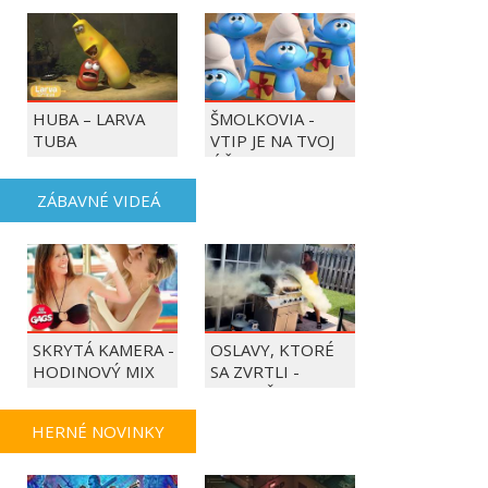
HUBA – LARVA
ŠMOLKOVIA -
TUBA
VTIP JE NA TVOJ
ÚČET
ZÁBAVNÉ VIDEÁ
SKRYTÁ KAMERA -
OSLAVY, KTORÉ
HODINOVÝ MIX
SA ZVRTLI -
NAJLEPŠIE
TRAPASY TÝŽDŇA
HERNÉ NOVINKY