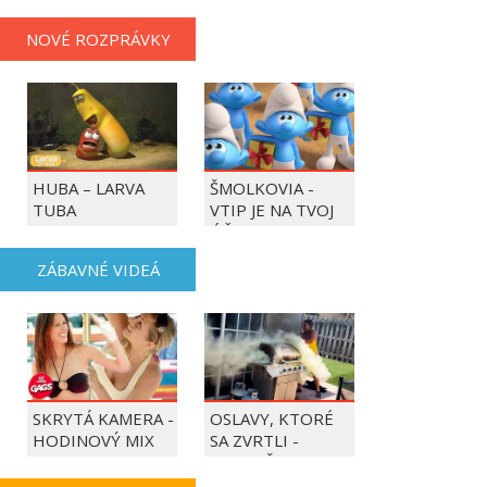
NOVÉ ROZPRÁVKY
HUBA – LARVA
ŠMOLKOVIA -
TUBA
VTIP JE NA TVOJ
ÚČET
ZÁBAVNÉ VIDEÁ
SKRYTÁ KAMERA -
OSLAVY, KTORÉ
HODINOVÝ MIX
SA ZVRTLI -
NAJLEPŠIE
TRAPASY TÝŽDŇA