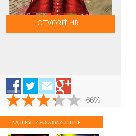
OTVORIŤ HRU
66%
NAJLEPŠIE Z PODOBNÝCH HIER