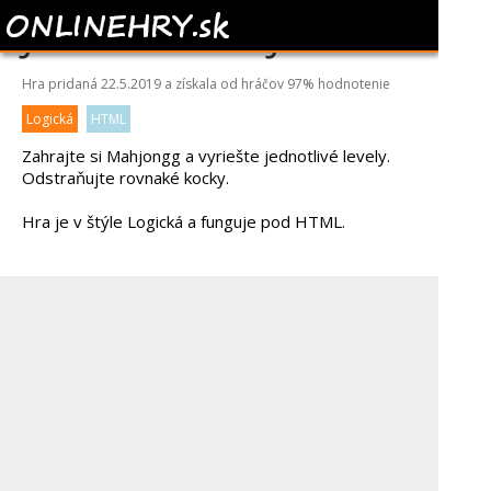
JEWELL MAHJONGG
Hra pridaná 22.5.2019 a získala od hráčov
97%
hodnotenie
Logická
HTML
Zahrajte si Mahjongg a vyriešte jednotlivé levely.
Odstraňujte rovnaké kocky.
Hra je v štýle Logická a funguje pod HTML.