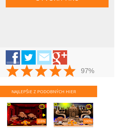
97%
NAJLEPŠIE Z PODOBNÝCH HIER
116%
100%