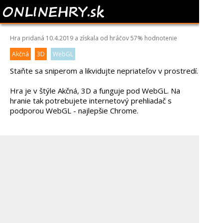
ELITE GHOST SNIPER
Hra pridaná 10.4.2019 a získala od hráčov
57%
hodnotenie
Akčná
3D
WebGL
Staňte sa sniperom a likvidujte nepriateľov v prostredí.
Hra je v štýle Akčná, 3D a funguje pod WebGL. Na
hranie tak potrebujete internetový prehliadač s
podporou WebGL - najlepšie Chrome.