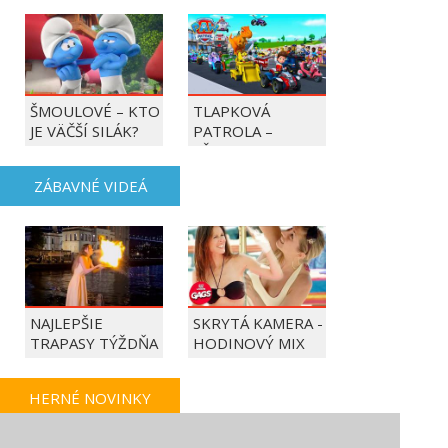
ŠMOULOVÉ – KTO
TLAPKOVÁ
JE VÄČŠÍ SILÁK?
PATROLA –
VŠETKY LABKY DO
AKCIE!
ZÁBAVNÉ VIDEÁ
NAJLEPŠIE
SKRYTÁ KAMERA -
TRAPASY TÝŽDŇA
HODINOVÝ MIX
HERNÉ NOVINKY