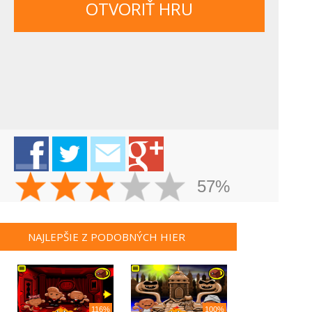
OTVORIŤ HRU
57%
NAJLEPŠIE Z PODOBNÝCH HIER
116%
100%