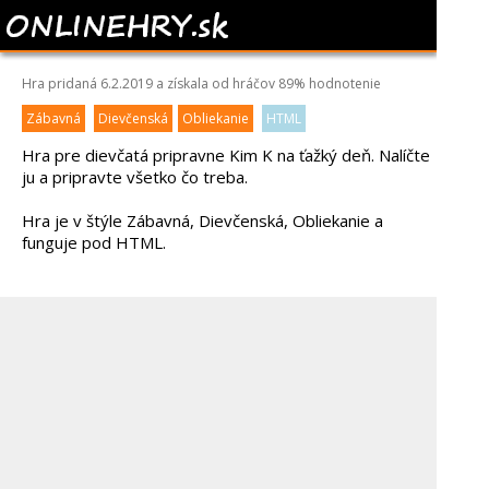
KIM K BUSY DAY
Hra pridaná 6.2.2019 a získala od hráčov
89%
hodnotenie
Zábavná
Dievčenská
Obliekanie
HTML
Hra pre dievčatá pripravne Kim K na ťažký deň. Nalíčte
ju a pripravte všetko čo treba.
Hra je v štýle Zábavná, Dievčenská, Obliekanie a
funguje pod HTML.