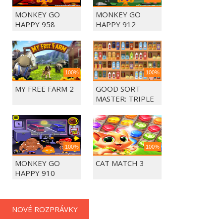
MONKEY GO
MONKEY GO
HAPPY 958
HAPPY 912
100%
100%
MY FREE FARM 2
GOOD SORT
MASTER: TRIPLE
MATCH
100%
100%
MONKEY GO
CAT MATCH 3
HAPPY 910
NOVÉ ROZPRÁVKY