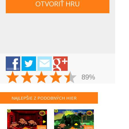
OTVORIŤ HRU
89%
NAJLEPŠIE Z PODOBNÝCH HIER
116%
100%