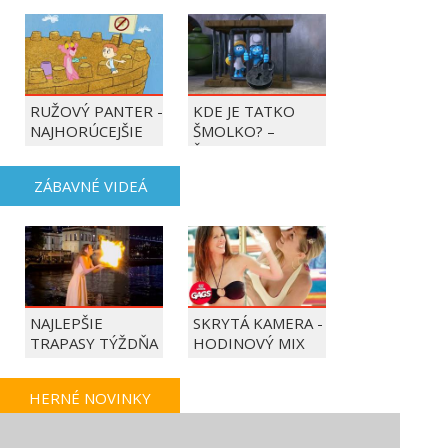
RUŽOVÝ PANTER -
KDE JE TATKO
NAJHORÚCEJŠIE
ŠMOLKO? –
OBDOBIE ROKA
ŠMOLKOVIA
ZÁBAVNÉ VIDEÁ
NAJLEPŠIE
SKRYTÁ KAMERA -
TRAPASY TÝŽDŇA
HODINOVÝ MIX
HERNÉ NOVINKY