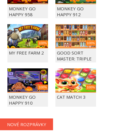
MONKEY GO
MONKEY GO
HAPPY 958
HAPPY 912
100%
100%
MY FREE FARM 2
GOOD SORT
MASTER: TRIPLE
MATCH
100%
100%
MONKEY GO
CAT MATCH 3
HAPPY 910
NOVÉ ROZPRÁVKY