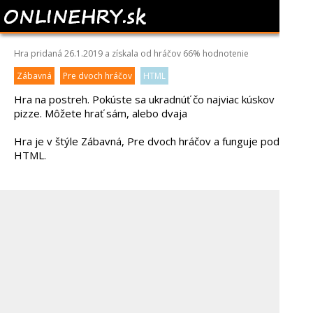
PIZZA CHALLENGE
Hra pridaná 26.1.2019 a získala od hráčov
66%
hodnotenie
Zábavná
Pre dvoch hráčov
HTML
Hra na postreh. Pokúste sa ukradnúť čo najviac kúskov
pizze. Môžete hrať sám, alebo dvaja
Hra je v štýle Zábavná, Pre dvoch hráčov a funguje pod
HTML.