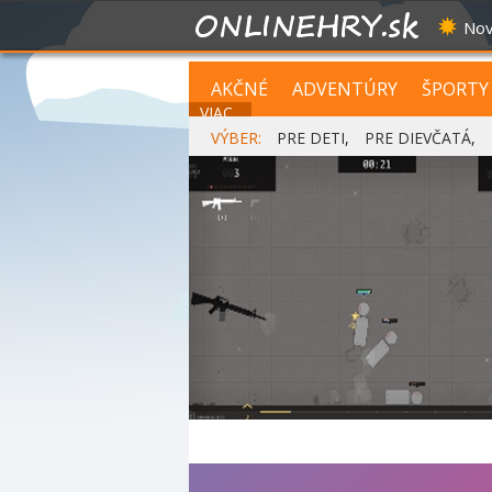
Nov
AKČNÉ
ADVENTÚRY
ŠPORTY
VIAC...
VÝBER:
PRE DETI
,
PRE DIEVČATÁ
,