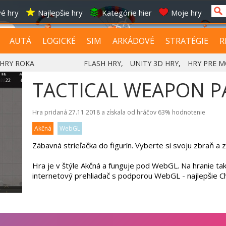
é hry
Najlepšie hry
Kategórie hier
Moje hry
AUTÁ
LOGICKÉ
SIM
ARKÁDOVÉ
STRATÉGIE
R
HRY ROKA
FLASH HRY
,
UNITY 3D HRY
,
HRY PRE M
TACTICAL WEAPON P
Hra pridaná 27.11.2018 a získala od hráčov
63%
hodnotenie
Akčná
WebGL
Zábavná strieľačka do figurín. Vyberte si svoju zbraň a zli
Hra je v štýle Akčná a funguje pod WebGL. Na hranie ta
internetový prehliadač s podporou WebGL - najlepšie 