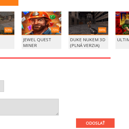
53%
70%
84%
JEWEL QUEST
DUKE NUKEM 3D
ULTI
MINER
(PLNÁ VERZIA)
ODOSLAŤ