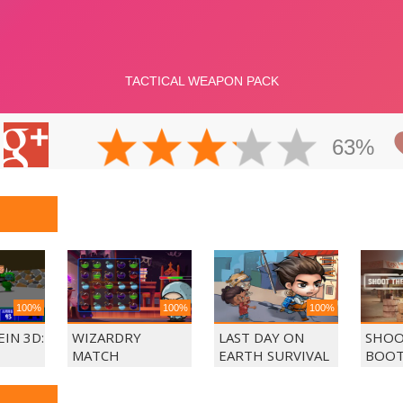
63%
100%
100%
100%
IN 3D:
WIZARDRY
LAST DAY ON
SHOO
MATCH
EARTH SURVIVAL
BOOT