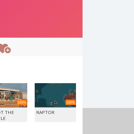
100%
100%
T THE
RAPTOR
LE