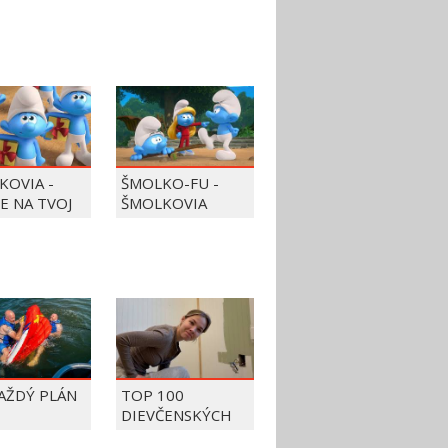
KOVIA -
ŠMOLKO-FU -
JE NA TVOJ
ŠMOLKOVIA
KAŽDÝ PLÁN
TOP 100
DIEVČENSKÝCH
FAILOV Z ROKU