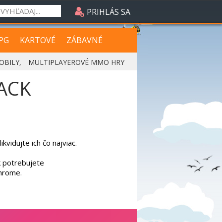
PRIHLÁS SA
PG
KARTOVÉ
ZÁBAVNÉ
OBILY
,
MULTIPLAYEROVÉ MMO HRY
ACK
kvidujte ich čo najviac.
k potrebujete
Chrome.