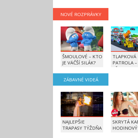
NOVÉ ROZPRÁVKY
ŠMOULOVÉ – KTO
TLAPKOVÁ
JE VÄČŠÍ SILÁK?
PATROLA –
VŠETKY LA
AKCIE!
ZÁBAVNÉ VIDEÁ
NAJLEPŠIE
SKRYTÁ KA
TRAPASY TÝŽDŇA
HODINOVÝ