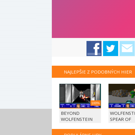
NAJLEPŠIE Z PODOBNÝCH HIER
100%
BEYOND
WOLFENSTE
WOLFENSTEIN
SPEAR OF
DESTINY