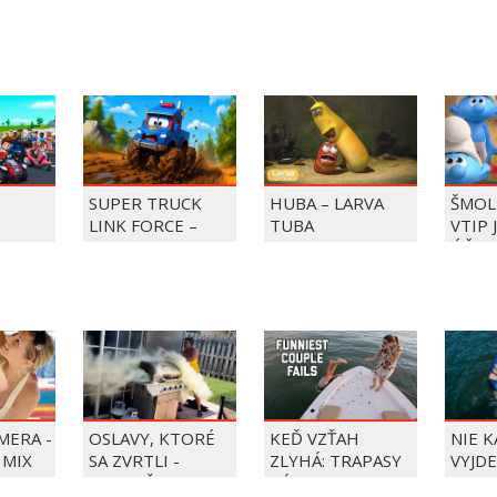
SUPER TRUCK
HUBA – LARVA
ŠMOL
LINK FORCE –
TUBA
VTIP 
BKY DO
SUPER TRUCK
ÚČET
ZACHRAŇUJE DEŇ
ZMRZLINY!
MERA -
OSLAVY, KTORÉ
KEĎ VZŤAH
NIE 
 MIX
SA ZVRTLI -
ZLYHÁ: TRAPASY
VYJDE
NAJLEPŠIE
PÁROV