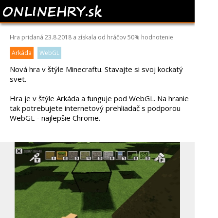
BLOCK WORLD
Hra pridaná 23.8.2018 a získala od hráčov
50%
hodnotenie
Arkáda
WebGL
Nová hra v štýle Minecraftu. Stavajte si svoj kockatý
svet.
Hra je v štýle Arkáda a funguje pod WebGL. Na hranie
tak potrebujete internetový prehliadač s podporou
WebGL - najlepšie Chrome.