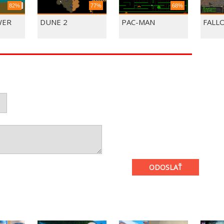
82%
77%
68%
WER
DUNE 2
PAC-MAN
FALL
ODOSLAŤ