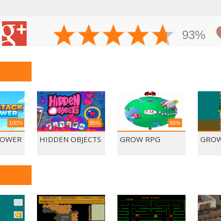
93%
100%
95%
85%
TOWER
HIDDEN OBJECTS
GROW RPG
GRO