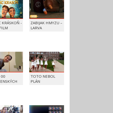
C KRÁSKOŇ -
ZABIJAK HMYZU –
FILM
LARVA
100
TOTO NEBOL
ČENSKÝCH
PLÁN
OV Z ROKU