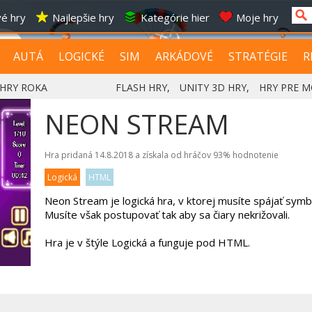
é hry
Najlepšie hry
Kategórie hier
Moje hry
AUTÁ
LOGICKÉ
SIM
ARKÁDOVÉ
STRATÉGIE
R
HRY ROKA
FLASH HRY
,
UNITY 3D HRY
,
HRY PRE M
NEON STREAM
Hra pridaná 14.8.2018 a získala od hráčov
93%
hodnotenie
Logická
HTML
Neon Stream je logická hra, v ktorej musíte spájať symb
Musíte však postupovať tak aby sa čiary nekrižovali.
Hra je v štýle Logická a funguje pod HTML.