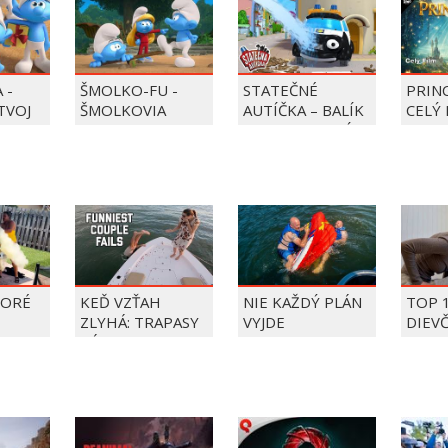
 -
ŠMOLKO-FU -
STATEČNÉ
PRIN
 TVOJ
ŠMOLKOVIA
AUTÍČKA – BALÍK
CELÝ 
PIERRE PRECLÍK
TORÉ
KEĎ VZŤAH
NIE KAŽDÝ PLÁN
TOP 
ZLYHÁ: TRAPASY
VYJDE
DIEV
PÁROV
FAIL
ÝŽDŇA
2026