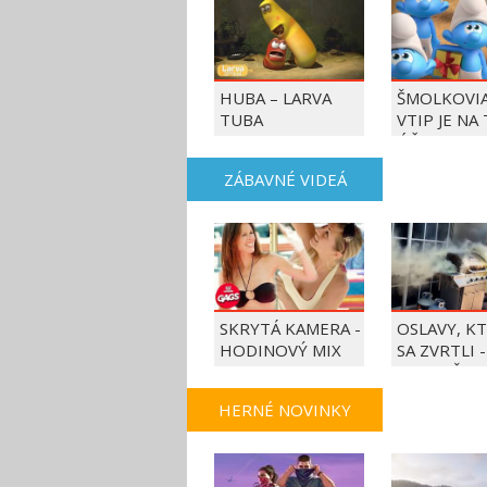
HUBA – LARVA
ŠMOLKOVIA
TUBA
VTIP JE NA
ÚČET
ZÁBAVNÉ VIDEÁ
SKRYTÁ KAMERA -
OSLAVY, K
HODINOVÝ MIX
SA ZVRTLI -
NAJLEPŠIE
TRAPASY T
HERNÉ NOVINKY