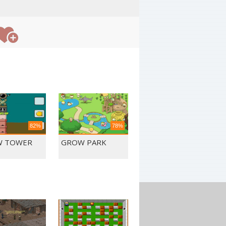
82%
78%
W TOWER
GROW PARK