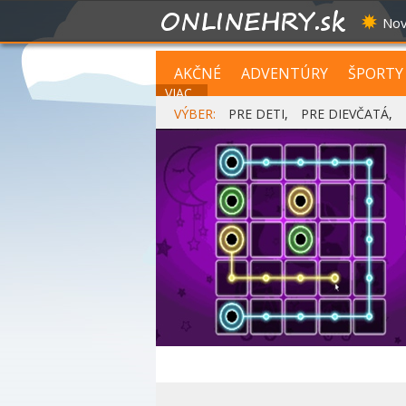
Nov
AKČNÉ
ADVENTÚRY
ŠPORTY
VIAC...
VÝBER:
PRE DETI
,
PRE DIEVČATÁ
,