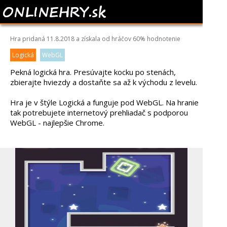
SLIDING ESCAPE
Hra pridaná 11.8.2018 a získala od hráčov
60%
hodnotenie
Logická
WebGL
Pekná logická hra. Presúvajte kocku po stenách,
zbierajte hviezdy a dostaňte sa až k východu z levelu.
Hra je v štýle Logická a funguje pod WebGL. Na hranie
tak potrebujete internetový prehliadač s podporou
WebGL - najlepšie Chrome.