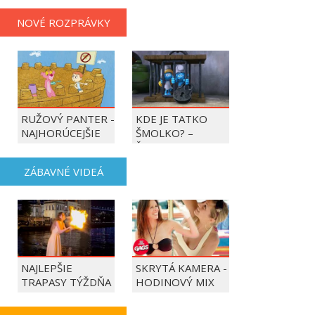
NOVÉ ROZPRÁVKY
RUŽOVÝ PANTER -
KDE JE TATKO
NAJHORÚCEJŠIE
ŠMOLKO? –
OBDOBIE ROKA
ŠMOLKOVIA
ZÁBAVNÉ VIDEÁ
NAJLEPŠIE
SKRYTÁ KAMERA -
TRAPASY TÝŽDŇA
HODINOVÝ MIX