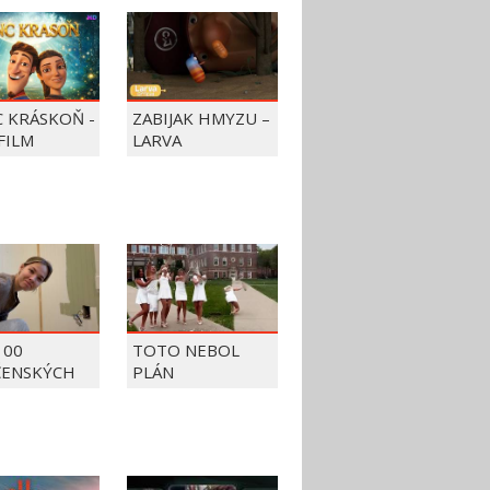
C KRÁSKOŇ -
ZABIJAK HMYZU –
FILM
LARVA
100
TOTO NEBOL
ČENSKÝCH
PLÁN
OV Z ROKU