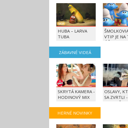
HUBA – LARVA
ŠMOLKOVIA
TUBA
VTIP JE NA
ÚČET
ZÁBAVNÉ VIDEÁ
SKRYTÁ KAMERA -
OSLAVY, K
HODINOVÝ MIX
SA ZVRTLI -
NAJLEPŠIE
TRAPASY T
HERNÉ NOVINKY