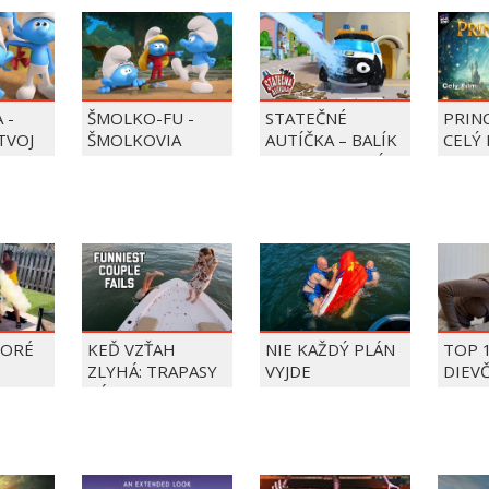
 -
ŠMOLKO-FU -
STATEČNÉ
PRIN
 TVOJ
ŠMOLKOVIA
AUTÍČKA – BALÍK
CELÝ 
PIERRE PRECLÍK
TORÉ
KEĎ VZŤAH
NIE KAŽDÝ PLÁN
TOP 
ZLYHÁ: TRAPASY
VYJDE
DIEV
PÁROV
FAIL
ÝŽDŇA
2026