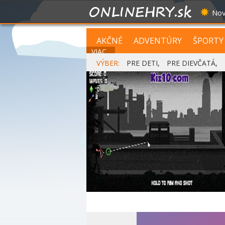
Nov
AKČNÉ
ADVENTÚRY
ŠPORTY
VIAC...
VÝBER:
PRE DETI
,
PRE DIEVČATÁ
,