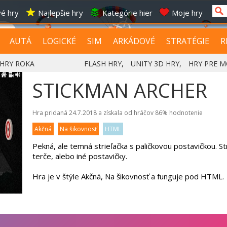
é hry
Najlepšie hry
Kategórie hier
Moje hry
AUTÁ
LOGICKÉ
SIM
ARKÁDOVÉ
STRATÉGIE
R
HRY ROKA
FLASH HRY
,
UNITY 3D HRY
,
HRY PRE M
STICKMAN ARCHER
Hra pridaná 24.7.2018 a získala od hráčov
86%
hodnotenie
Akčná
Na šikovnosť
HTML
Pekná, ale temná strieľačka s paličkovou postavičkou. St
terče, alebo iné postavičky.
Hra je v štýle Akčná, Na šikovnosť a funguje pod HTML.