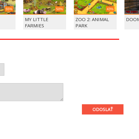
55%
50%
43%
MY LITTLE
ZOO 2: ANIMAL
DOOM
FARMIES
PARK
ODOSLAŤ