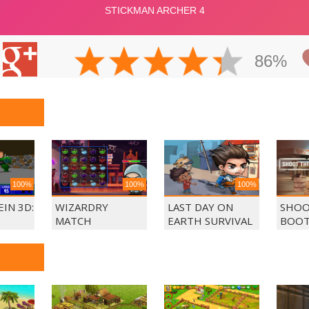
86%
100%
100%
100%
IN 3D:
WIZARDRY
LAST DAY ON
SHOO
MATCH
EARTH SURVIVAL
BOOT