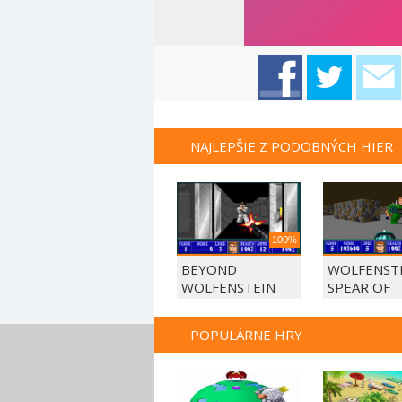
NAJLEPŠIE Z PODOBNÝCH HIER
100%
BEYOND
WOLFENSTE
WOLFENSTEIN
SPEAR OF
DESTINY
POPULÁRNE HRY