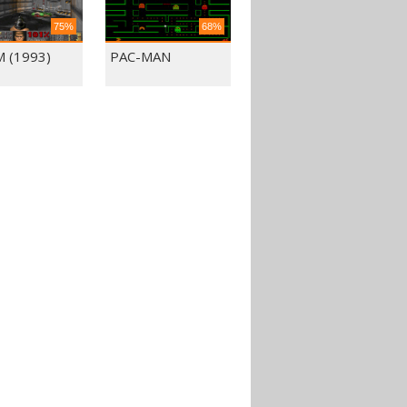
75%
68%
 (1993)
PAC-MAN