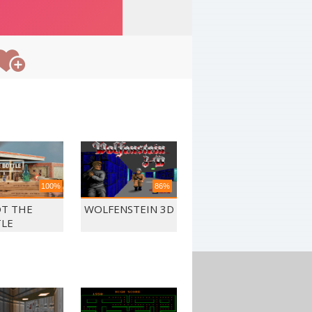
100%
86%
T THE
WOLFENSTEIN 3D
LE