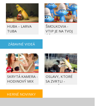
HUBA – LARVA
ŠMOLKOVIA -
TUBA
VTIP JE NA TVOJ
ÚČET
ZÁBAVNÉ VIDEÁ
SKRYTÁ KAMERA -
OSLAVY, KTORÉ
HODINOVÝ MIX
SA ZVRTLI -
NAJLEPŠIE
TRAPASY TÝŽDŇA
HERNÉ NOVINKY