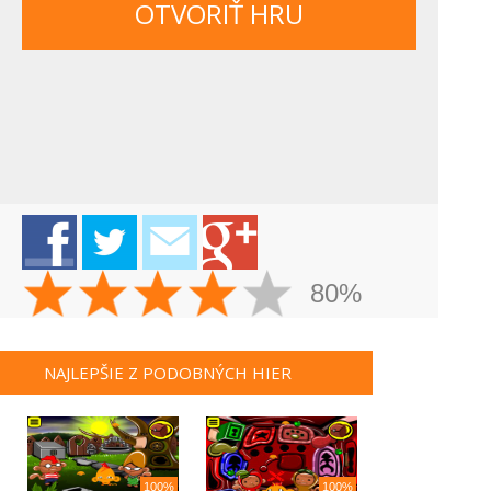
OTVORIŤ HRU
80%
NAJLEPŠIE Z PODOBNÝCH HIER
100%
100%