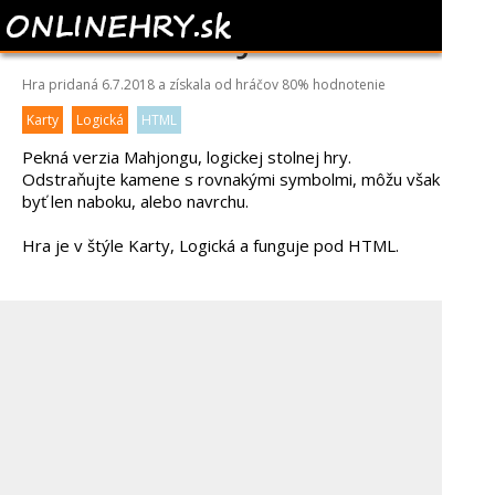
FROG MAHJONG
Hra pridaná 6.7.2018 a získala od hráčov
80%
hodnotenie
Karty
Logická
HTML
Pekná verzia Mahjongu, logickej stolnej hry.
Odstraňujte kamene s rovnakými symbolmi, môžu však
byť len naboku, alebo navrchu.
Hra je v štýle Karty, Logická a funguje pod HTML.