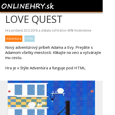
ADAM AND EVE 8:
LOVE QUEST
Hra pridaná 20.3.2018 a získala od hráčov
40%
hodnotenie
Adventúra
HTML
Nový adventúrový príbeh Adama a Evy. Prejdite s
Adamom všetky miestosti. Klikajte na veci a vytvárajte
mu cestu.
Hra je v štýle Adventúra a funguje pod HTML.