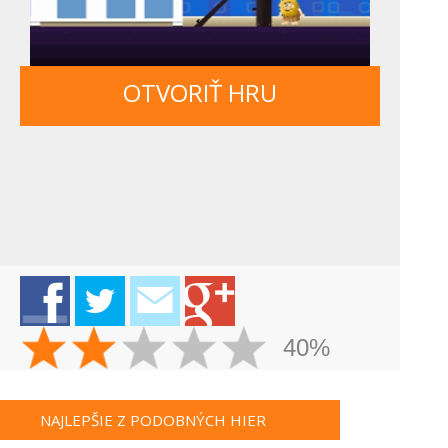
OTVORIŤ HRU
40%
NAJLEPŠIE Z PODOBNÝCH HIER