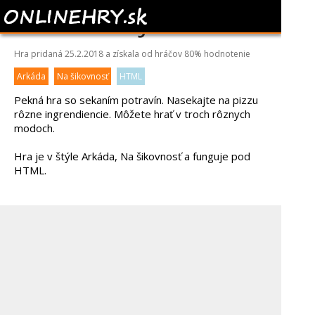
PIZZA NINJA 3
Hra pridaná 25.2.2018 a získala od hráčov
80%
hodnotenie
Arkáda
Na šikovnosť
HTML
Pekná hra so sekaním potravín. Nasekajte na pizzu
rôzne ingrendiencie. Môžete hrať v troch rôznych
modoch.
Hra je v štýle Arkáda, Na šikovnosť a funguje pod
HTML.