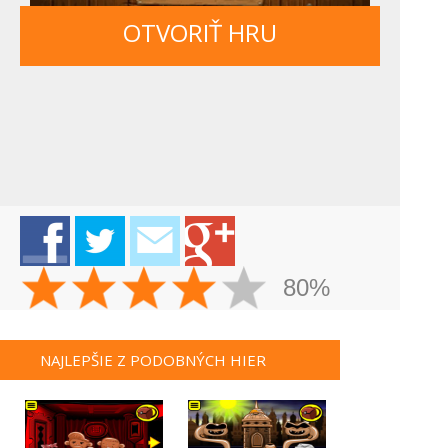
OTVORIŤ HRU
80%
NAJLEPŠIE Z PODOBNÝCH HIER