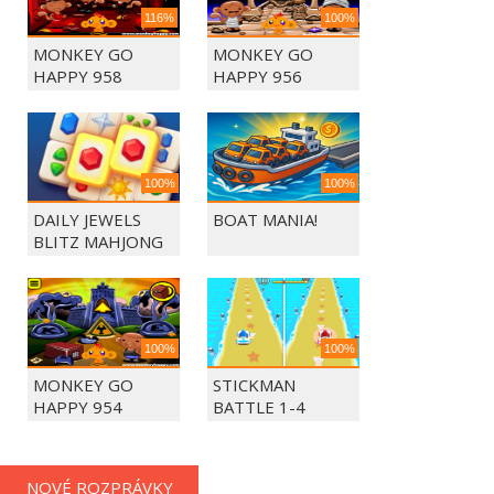
116%
100%
MONKEY GO
MONKEY GO
HAPPY 958
HAPPY 956
100%
100%
DAILY JEWELS
BOAT MANIA!
BLITZ MAHJONG
100%
100%
MONKEY GO
STICKMAN
HAPPY 954
BATTLE 1-4
PLAYERS
NOVÉ ROZPRÁVKY