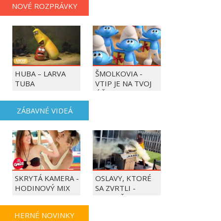
NOVÉ ROZPRÁVKY
HUBA – LARVA
ŠMOLKOVIA -
TUBA
VTIP JE NA TVOJ
ÚČET
ZÁBAVNÉ VIDEÁ
SKRYTÁ KAMERA -
OSLAVY, KTORÉ
HODINOVÝ MIX
SA ZVRTLI -
NAJLEPŠIE
TRAPASY TÝŽDŇA
HERNÉ NOVINKY