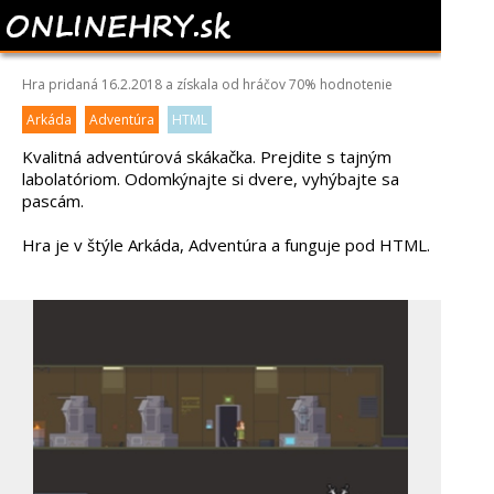
PARADOX SOUL
Hra pridaná 16.2.2018 a získala od hráčov
70%
hodnotenie
Arkáda
Adventúra
HTML
Kvalitná adventúrová skákačka. Prejdite s tajným
labolatóriom. Odomkýnajte si dvere, vyhýbajte sa
pascám.
Hra je v štýle Arkáda, Adventúra a funguje pod HTML.