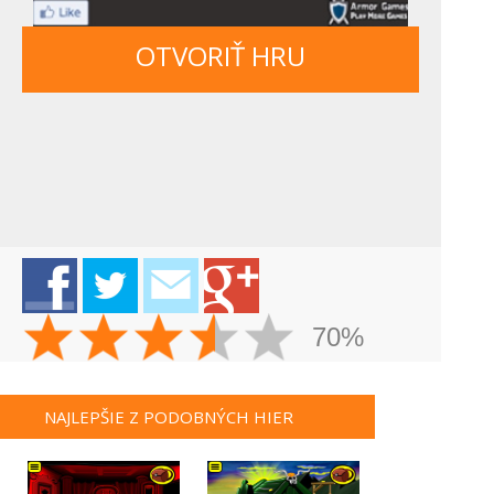
OTVORIŤ HRU
70%
NAJLEPŠIE Z PODOBNÝCH HIER