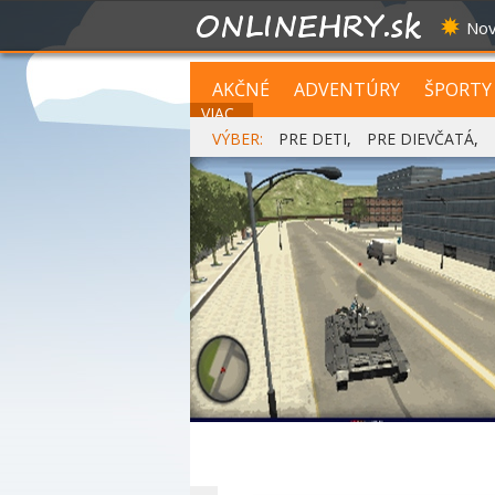
Nov
AKČNÉ
ADVENTÚRY
ŠPORTY
VIAC...
VÝBER:
PRE DETI
,
PRE DIEVČATÁ
,