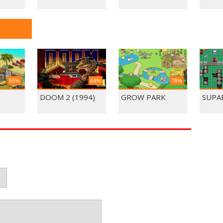
55%
64%
78%
DOOM 2 (1994)
GROW PARK
SUPA