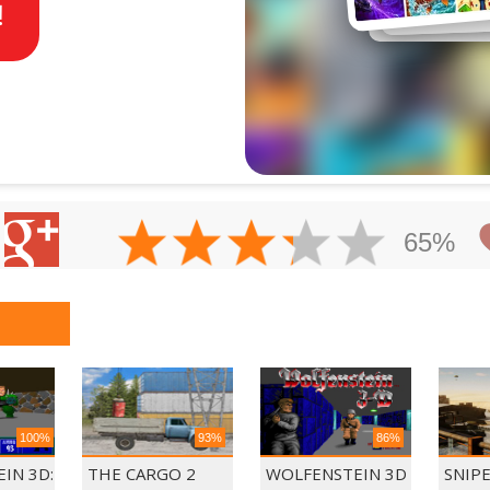
65%
100%
93%
86%
IN 3D:
THE CARGO 2
WOLFENSTEIN 3D
SNIP