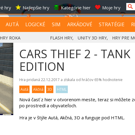
é hry
Najlepšie hry
Kategórie hier
Moje hry
AUTÁ
LOGICKÉ
SIM
ARKÁDOVÉ
STRATÉGIE
R
HRY ROKA
FLASH HRY
,
UNITY 3D HRY
,
HRY PRE M
CARS THIEF 2 - TANK
EDITION
Hra pridaná 22.12.2017 a získala od hráčov
65%
hodnotenie
Autá
Akčná
3D
HTML
Nová časť z hier v otvorenom meste, teraz si môžete zob
po prostredí a obyvateľoch.
Hra je v štýle Autá, Akčná, 3D a funguje pod HTML.