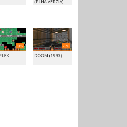
(PLNÁ VERZIA)
81%
75%
PLEX
DOOM (1993)