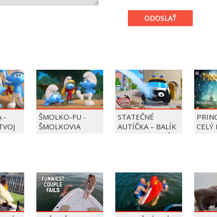
ODOSLAŤ
 -
ŠMOLKO-FU -
STATEČNÉ
PRIN
 TVOJ
ŠMOLKOVIA
AUTÍČKA – BALÍK
CELÝ 
PIERRE PRECLÍK