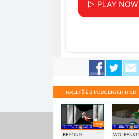
NAJLEPŠIE Z PODOBNÝCH HIER
100%
BEYOND
WOLFENSTE