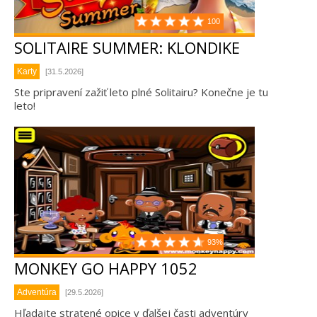
100
SOLITAIRE SUMMER: KLONDIKE
Karty
[31.5.2026]
Ste pripravení zažiť leto plné Solitairu? Konečne je tu
leto!
93%
MONKEY GO HAPPY 1052
Adventúra
[29.5.2026]
Hľadajte stratené opice v ďalšej časti adventúry