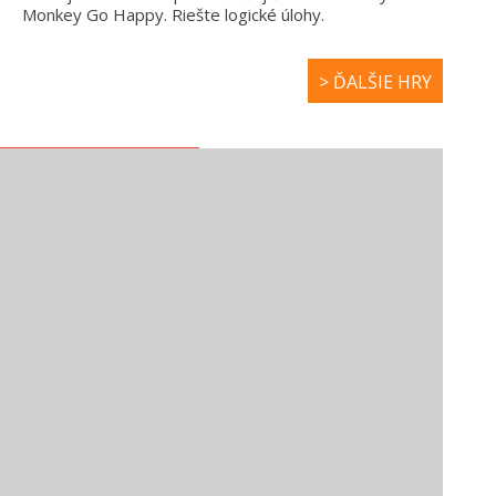
Monkey Go Happy. Riešte logické úlohy.
> ĎALŠIE HRY
NOVÉ ROZPRÁVKY
HUBA – LARVA
ŠMOLKOVIA -
TUBA
VTIP JE NA TVOJ
ÚČET
ZÁBAVNÉ VIDEÁ