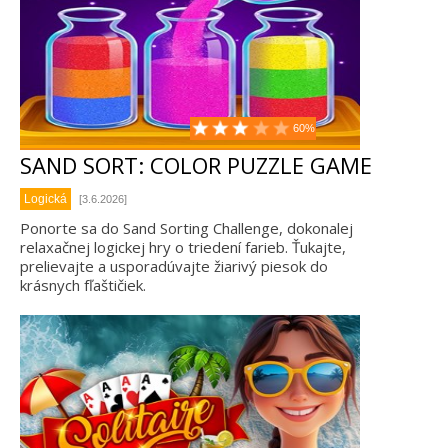
60%
SAND SORT: COLOR PUZZLE GAME
Logická
[3.6.2026]
Ponorte sa do Sand Sorting Challenge, dokonalej
relaxačnej logickej hry o triedení farieb. Ťukajte,
prelievajte a usporadúvajte žiarivý piesok do
krásnych fľaštičiek.