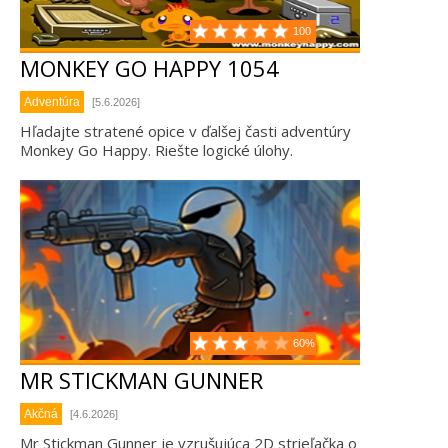
100
MONKEY GO HAPPY 1054
Adventúra
[5.6.2026]
Hľadajte stratené opice v ďalšej časti adventúry
Monkey Go Happy. Riešte logické úlohy.
60%
MR STICKMAN GUNNER
Akčná
[4.6.2026]
Mr Stickman Gunner je vzrušujúca 2D strieľačka o