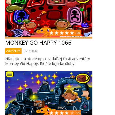
100
MONKEY GO HAPPY 1066
Adventúra
[17.7.2026]
Hľadajte stratené opice v ďalšej časti adventúry
Monkey Go Happy. Riešte logické úlohy.
73%