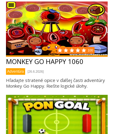
100
MONKEY GO HAPPY 1060
Adventúra
[26.6.2026]
Hľadajte stratené opice v ďalšej časti adventúry
Monkey Go Happy. Riešte logické úlohy.