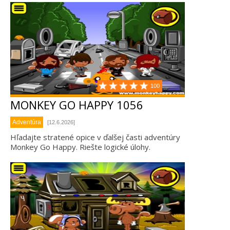
100
MONKEY GO HAPPY 1056
Adventúra
[12.6.2026]
Hľadajte stratené opice v ďalšej časti adventúry
Monkey Go Happy. Riešte logické úlohy.