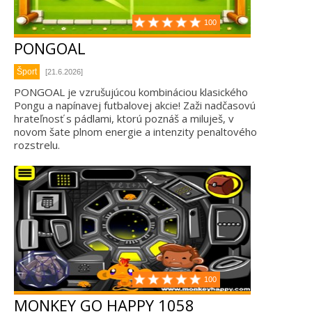
100
PONGOAL
Šport
[21.6.2026]
PONGOAL je vzrušujúcou kombináciou klasického
Pongu a napínavej futbalovej akcie! Zaži nadčasovú
hrateľnosť s pádlami, ktorú poznáš a miluješ, v
novom šate plnom energie a intenzity penaltového
rozstrelu.
100
MONKEY GO HAPPY 1058