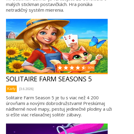
malých stickman postavičkách. Hra ponúka
netradičný systém mierenia.
90%
SOLITAIRE FARM SEASONS 5
Karty
[3.6.2026]
Solitaire Farm Season 5 je tu s viac než 4 200
úrovňami a novými dobrodružstvami! Preskúmaj
nádherné nové mapy, pestuj jedinečné plodiny a uži
si ešte viac relaxačnej solitér zábavy.