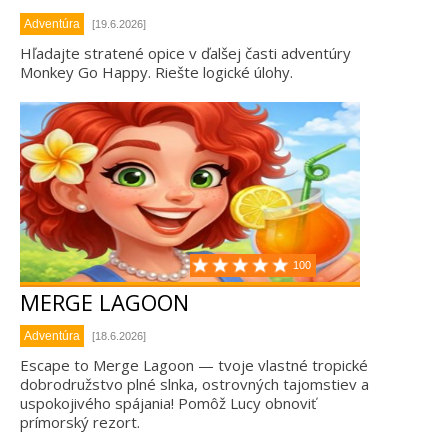
Adventúra
[19.6.2026]
Hľadajte stratené opice v ďalšej časti adventúry
Monkey Go Happy. Riešte logické úlohy.
100
MERGE LAGOON
Adventúra
[18.6.2026]
Escape to Merge Lagoon — tvoje vlastné tropické
dobrodružstvo plné slnka, ostrovných tajomstiev a
uspokojivého spájania! Pomôž Lucy obnoviť
prímorský rezort.