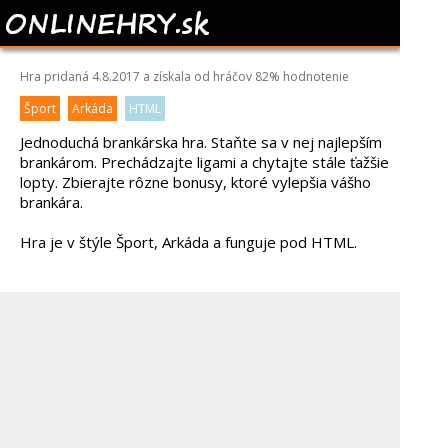
PENALTY SUPERSTAR
Hra pridaná 4.8.2017 a získala od hráčov
82%
hodnotenie
Šport
Arkáda
HTML
Jednoduchá brankárska hra. Staňte sa v nej najlepším
brankárom. Prechádzajte ligami a chytajte stále ťažšie
lopty. Zbierajte rôzne bonusy, ktoré vylepšia vášho
brankára.
Hra je v štýle Šport, Arkáda a funguje pod HTML.