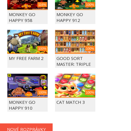
116%
100%
MONKEY GO
MONKEY GO
HAPPY 958
HAPPY 912
100%
100%
MY FREE FARM 2
GOOD SORT
MASTER: TRIPLE
MATCH
100%
100%
MONKEY GO
CAT MATCH 3
HAPPY 910
NOVÉ ROZPRÁVKY