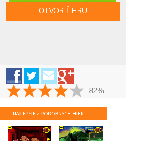
OTVORIŤ HRU
82%
NAJLEPŠIE Z PODOBNÝCH HIER