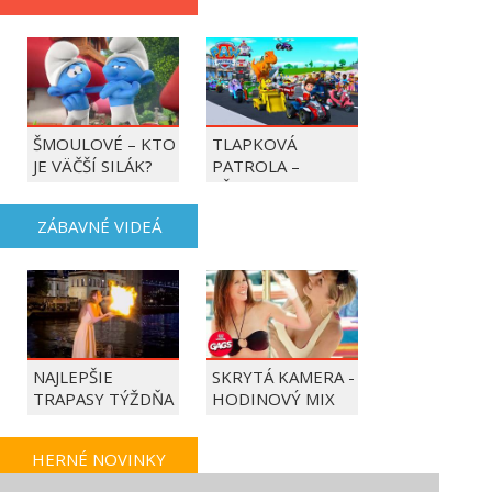
ŠMOULOVÉ – KTO
TLAPKOVÁ
JE VÄČŠÍ SILÁK?
PATROLA –
VŠETKY LABKY DO
AKCIE!
ZÁBAVNÉ VIDEÁ
NAJLEPŠIE
SKRYTÁ KAMERA -
TRAPASY TÝŽDŇA
HODINOVÝ MIX
HERNÉ NOVINKY