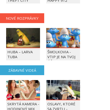
THEFT CITY
HAPPY 912
NOVÉ ROZPRÁVKY
HUBA – LARVA
ŠMOLKOVIA -
TUBA
VTIP JE NA TVOJ
ÚČET
ZÁBAVNÉ VIDEÁ
SKRYTÁ KAMERA -
OSLAVY, KTORÉ
HODINOVÝ MIX
SA ZVRTLI -