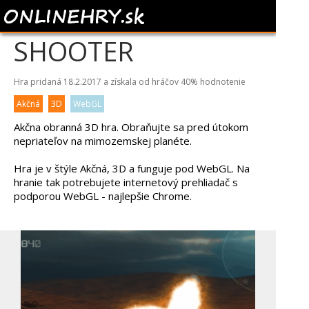
INSECT ALIEN
SHOOTER
Hra pridaná 18.2.2017 a získala od hráčov
40%
hodnotenie
Akčná
3D
WebGL
Akčna obranná 3D hra. Obraňujte sa pred útokom
nepriateľov na mimozemskej planéte.
Hra je v štýle Akčná, 3D a funguje pod WebGL. Na
hranie tak potrebujete internetový prehliadač s
podporou WebGL - najlepšie Chrome.