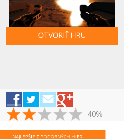
OTVORIŤ HRU
40%
NAJLEPŠIE Z PODOBNÝCH HIER